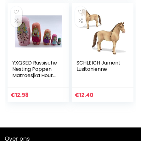
YXQSED Russische
SCHLEICH Jument
Nesting Poppen
Lusitanienne
Matroesjka Hout
Stapelen Geneste
Set
Handgemaakte
€
12.98
€
12.40
Kerst Home Room
Decoratie
Halloween…
Over ons