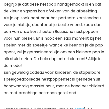
begrijp je dat deze nestpop handgemaakt is en dat
de kleur enigszins kan afwijken van de afbeelding.
Als je op zoek bent naar het perfecte kerstcadeau
voor je nichtje, dochter of je beste vriend, koop dan
een van onze kersthouten Russische nestpoppen
voor hun plezier. Er is nooit een saai moment bij het
spelen met dit speeltje, want elke keer als je de pop
opent, zul je gefascineerd zijn om een kleinere pop in
elk stuk te zien. De hele dag entertainment! Altijd in
de mode!
Een geweldig cadeau voor kinderen, de stapelbare
speelgoedcollectie nestpoppenset is gesneden uit
hoogwaardig massief hout, met de hand beschilderd
en met prachtige patronen getekend
Amazon.nl Price:
€
94.76
(as of 10/04/2023 03:14 PST-
Details
)
&
FREE