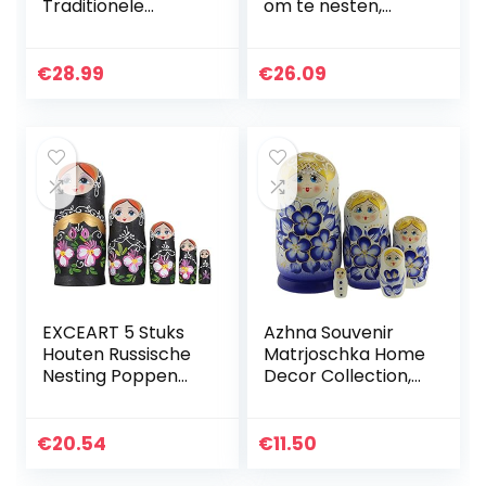
Traditionele
om te nesten,
Matroesjka
kleurrijke
Klassieke
Matrjoschka-pop,
Semjonov Gele Stijl
houten pop,
€
28.99
€
26.09
| Baboesjka
speelgoed,
Houten Poppen
cadeau, pop om
Geschenk…
te…
EXCEART 5 Stuks
Azhna Souvenir
Houten Russische
Matrjoschka Home
Nesting Poppen
Decor Collection,
Bloem Matroesjka
klassieke stijl,
Pop Speelgoed
nesting pop,
Stapelen Wensen
handbeschilderd,
€
20.54
€
11.50
Russische Poppen
Russische pop,
Kids…
hout…