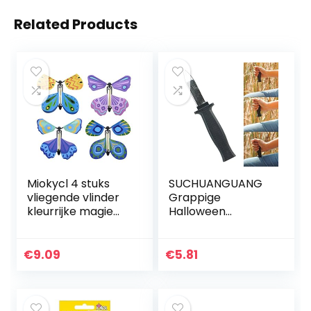
Related Products
Miokycl 4 stuks
SUCHUANGUANG
vliegende vlinder
Grappige
kleurrijke magie
Halloween
Magic fladderend
intrekbare mes
speelgoed om aan
nep truc
te trekken met
rekwisieten
€
9.09
€
5.81
elastiek voor
verdwijnen dia dolk
leuke…
plastic schaar
klem