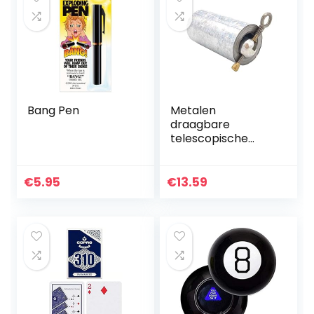
Bang Pen
Metalen
draagbare
telescopische
rekwisieten kunst
metalen magische
zak roestvrij staal
€
5.95
€
13.59
magische stokken