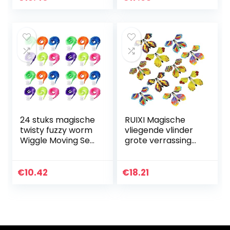
24 stuks magische
RUIXI Magische
twisty fuzzy worm
vliegende vlinder
Wiggle Moving Sea
grote verrassing
Horse Kids close-
geschenk,
up street comödie
vliegende
tovertrucs
speelgoed
€
10.42
€
18.21
speelgoed
uurwerk elastiek
vlinderdecoratie…