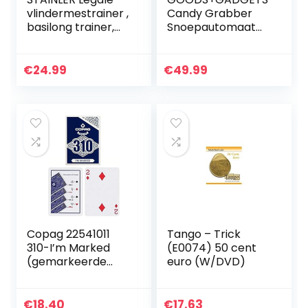
vlindermestrainer ,
Candy Grabber
basilong trainer,
Snoepautomaat
inclusief e-book
Snoep
met video’s voor
Grijpautomaat
het leren van
Grijper
€
24.99
€
49.99
trucjes…
Speelautomaat
rood
Copag 22541011
Tango – Trick
310-I’m Marked
(E0074) 50 cent
(gemarkeerde
euro (W/DVD)
truckaarten) -
Slimline
€
18.40
€
17.63