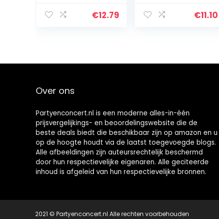
speelgoed
kikker, kraan,
vanaf 1 jaar
haas, muis,
€
12.79
€
11.10
springend
speelgoed, 4
stuks, vintage…
Over ons
Partyenconcert.nl is een moderne alles-in-één
prijsvergelijkings- en beoordelingswebsite die de
beste deals biedt die beschikbaar zijn op amazon en u
op de hoogte houdt via de laatst toegevoegde blogs.
Alle afbeeldingen zijn auteursrechtelijk beschermd
door hun respectievelijke eigenaren. Alle geciteerde
inhoud is afgeleid van hun respectievelijke bronnen.
2021 © Partyenconcert.nl Alle rechten voorbehouden