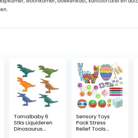
laapkamer, woonkamer, boekenkast, kantoortafel en auto-
en.
Tomaibaby 6
Sensory Toys
Stks Liquideren
Pack Stress
Dinosaurus
Relief Tools
Speelgoed Voor
Bundle for Kids