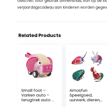
Geschikt voor gebruik binnenshuis, kan op de s
verjaardagscadeau aan kinderen worden gegev
Related Products
Small foot –
Amosfun
Varken auto –
Speelgoed,
terugtrek auto –
uurwerk, dieren,
FSC – Houten
speelgoed, ijzer,