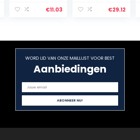
Kinderen
Adults Stocking
Feestartikelen
Stuffers Party
€
11.03
€
29.12
Mini Dinosaurus
Favors
Cijfers Model…
WORD LID VAN ONZE MAILLIJST VOOR BEST
Aanbiedingen