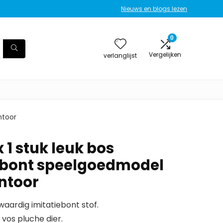
Nieuws en blogs lezen
0
Vergelijken
verlanglijst
ntoor
 1 stuk leuk bos
 bont speelgoedmodel
antoor
aardig imitatiebont stof.
vos pluche dier.