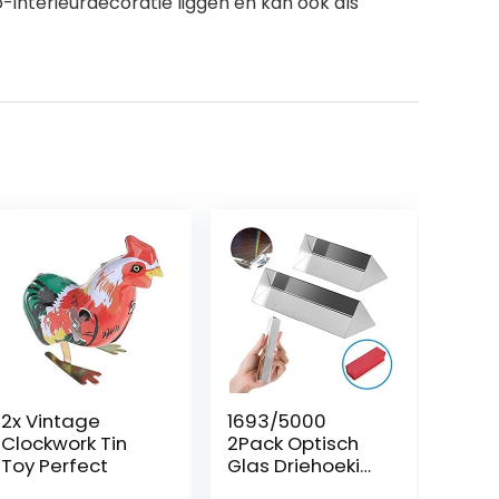
interieurdecoratie liggen en kan ook als
2x Vintage
1693/5000
Clockwork Tin
2Pack Optisch
Toy Perfect
Glas Driehoekig
Prisma, 2 ” 3 ”