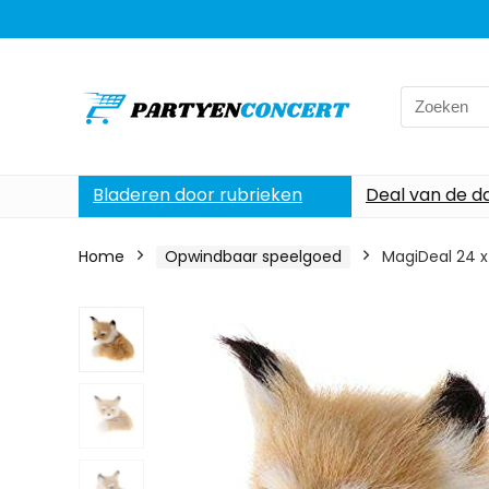
Search
for:
Bladeren door rubrieken
Deal van de d
Home
Opwindbaar speelgoed
MagiDeal 24 x