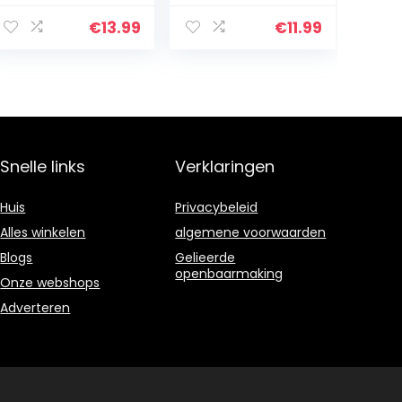
Kristal Prisma
Refractor voor
€
13.99
€
11.99
Spectrale Fysica
Onderwijs…
Snelle links
Verklaringen
Huis
Privacybeleid
Alles winkelen
algemene voorwaarden
Blogs
Gelieerde
openbaarmaking
Onze webshops
Adverteren