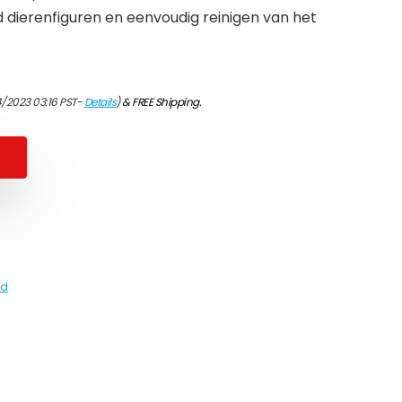
d dierenfiguren en eenvoudig reinigen van het
4/2023 03:16 PST-
Details
)
&
FREE Shipping
.
ed