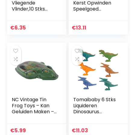
Vliegende
Kerst Opwinden
Vlinder,10 Stks
Speelgoed
Fairy Vliegende
Assortiment
Vlinder Opwinden
Snoman Rendieren
Vlinder Speelgoed
Santa Uurwerk
€
6.35
€
13.11
Verjaardagscadea
Speelgoed
u Verrassing…
Kerstsok
Vulstoffen Goody…
NC Vintage Tin
Tomaibaby 6 Stks
Frog Toys – Kan
Liquideren
Geluiden Maken –
Dinosaurus
voor Home
Speelgoed Voor
Collection Display
Kinderen
Kids Gifts
Feestartikelen Mini
€
5.99
€
11.03