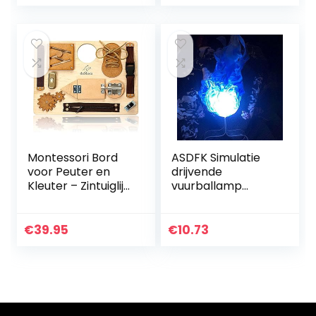
Dinosaurus Cijfers
Model…
Montessori Bord
ASDFK Simulatie
voor Peuter en
drijvende
Kleuter – Zintuiglijk
vuurballamp
Houten Speelgoed
Artificial Fire Flame
voor Kinderen
met duidelijke
vanaf 3 jaar –
draagbare stand
€
39.95
€
10.73
Educatief Reis…
Creative
Halloween Decor…