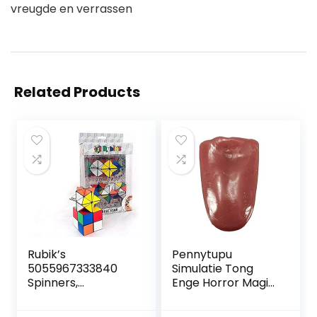
vreugde en verrassen
Related Products
Rubik’s
Pennytupu
5055967333840
Simulatie Tong
Spinners,
Enge Horror Magic
veelkleurig
Props Stalen
Naalden Tong Nep