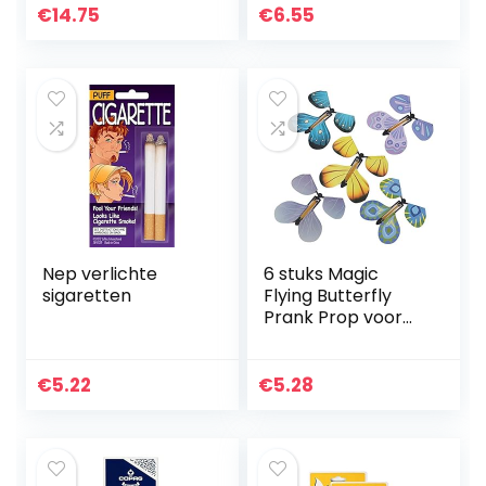
Tong Halloween
€
14.75
€
6.55
Grappige Partij
Props
Nep verlichte
6 stuks Magic
sigaretten
Flying Butterfly
Prank Prop voor
Verjaardag
Anniversary
Wedding Card Gift
€
5.22
€
5.28