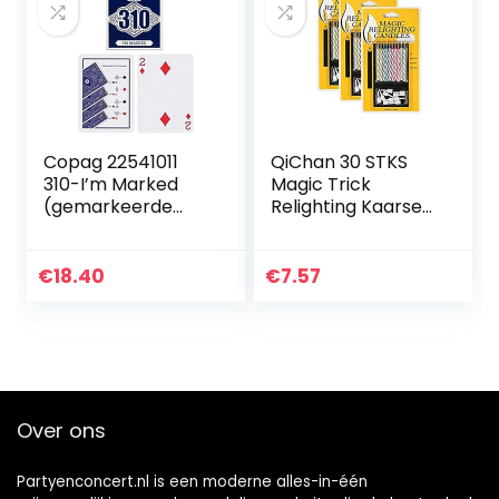
Copag 22541011
QiChan 30 STKS
310-I’m Marked
Magic Trick
(gemarkeerde
Relighting Kaarsen,
truckaarten) -
Leuke Prank Kit
Slimline
Cake Tricks en
Decoraties, Trick
€
18.40
€
7.57
Candle voor
Verjaardag…
Over ons
Partyenconcert.nl is een moderne alles-in-één