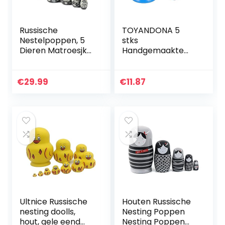
Russische
TOYANDONA 5
Nestelpoppen, 5
stks
Dieren Matroesjka
Handgemaakte
Uil Stijl | Baboesjka
Houten Russische
Houten Poppen
Poppen
Geschenk
Matroesjka Nesten
€
29.99
€
11.87
Speelgoed, Grijze
Poppen
Uil Ontwerp…
Matroesjka
Stapelen
Speelgoed voor
Kids
Ultnice Russische
Houten Russische
nesting doolls,
Nesting Poppen
hout, gele eend
Nesting Poppen