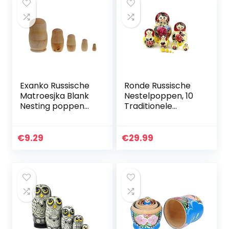
Exanko Russische
Ronde Russische
Matroesjka Blank
Nestelpoppen, 10
Nesting poppen
Traditionele
verf je eigen set
Matroesjka
van 5
Klassieke
Semjonov Rode
€
9.29
€
29.99
Ronde Stijl |
Baboesjka Houten
Poppen…