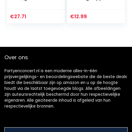
stapelpop,
Russische
speelgoed, 10 stuks
Handgemaakte
Cartoon Pop
€
27.71
€
12.99
Matroesjka Pop
Gift Cartoon
Houten…
Over ons
Partyenconcert.nl is een moderne alles-in-één
prijsvergelijkings- en beoordelingswebsite die de beste deals
biedt die beschikbaar zijn op amazon en u op de hoogte
houdt via de laatst toegevoegde blogs. Alle afbeeldingen
zijn auteursrechtelijk beschermd door hun respectievelijke
eigenaren. Alle geciteerde inhoud is afgeleid van hun
respectievelijke bronnen.