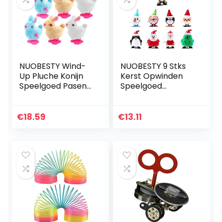
NUOBESTY Wind-
NUOBESTY 9 Stks
Up Pluche Konijn
Kerst Opwinden
Speelgoed Pasen
Speelgoed
Wind Up
Assortiment
Speelgoed 6 Stuks
Snoman Rendieren
Pasen Uurwerk
Santa Uurwerk
€
18.59
€
13.11
Speelgoed Wind
Speelgoed
Up Bunny…
Kerstsok
Vulstoffen Goody…