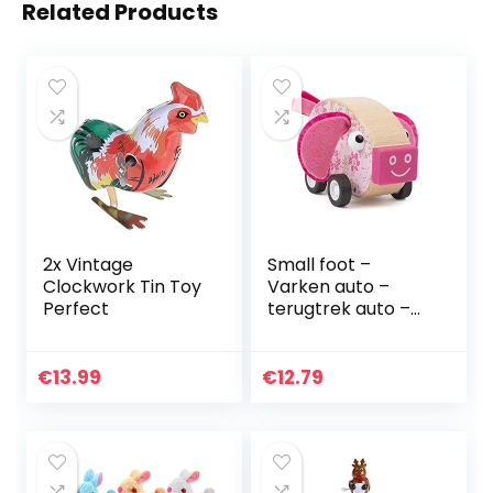
Related Products
2x Vintage
Small foot –
Clockwork Tin Toy
Varken auto –
Perfect
terugtrek auto –
FSC – Houten
speelgoed vanaf 1
jaar
€
13.99
€
12.79