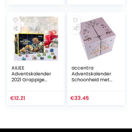
dino figuren –
33401
AILIEE
accentra
Adventskalender
Adventskalender
2021 Grappige
Schoonheid met
vroege kindertijd
24 Make-up &
onderwijs
Cosmetica
speelgoed
producten –
€
12.21
€
33.45
geografisch rock
Make-up
mineraal fossiele
Adventskalender
graven…
Vrouwen met…