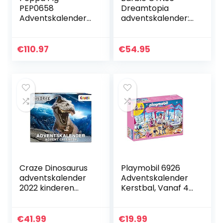
PEP0658
Dreamtopia
Adventskalender
adventskalender:
2021 met Peppa
blonde pop, 3
Putz speelfiguren
prinsessenmodi, 10
en accessoires
accessoires en 10
€
110.97
€
54.95
voor kinderen
accessoires om
vanaf 2 jaar
verhalen te…
Craze Dinosaurus
Playmobil 6926
adventskalender
Adventskalender
2022 kinderen
Kerstbal, Vanaf 4
DINOREX – Dino
Jaar, Meerkleurig
speelgoed
kerstkalender met
€
41.99
€
19.99