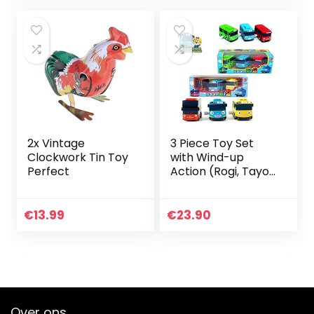
2x Vintage
3 Piece Toy Set
Clockwork Tin Toy
with Wind-up
Perfect
Action (Rogi, Tayo,
Gani Set)
€
13.99
€
23.90
Over ons