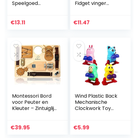
Speelgoed
Fidget vinger
Assortiment
speelgoed stress
Snoman Rendieren
relief bal knijpen
Santa Uurwerk
angst zintuiglijke
€
13.11
€
11.47
Speelgoed
Fidget Hand pols…
Kerstsok
Vulstoffen Goody…
Montessori Bord
Wind Plastic Back
voor Peuter en
Mechanische
Kleuter – Zintuiglijk
Clockwork Toy
Houten Speelgoed
Collectible
voor Kinderen
vanaf 3 jaar –
€
39.95
€
5.99
Educatief Reis…