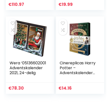
en accessoires
€
110.97
€
19.99
voor kinderen
vanaf 2 jaar
Wera ‘05136602001
Cinereplicas Harry
Adventskalender
Potter –
2021, 24-delig
Adventskalender
2021 – Officiële
licentie
€
78.30
€
14.16