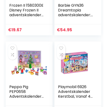
Frozen II 1580300E
Barbie GYN36
Disney Frozen II
Dreamtopia
adventskalender
adventskalender:
met 24 speciale
blonde pop, 3
accessoires en
prinsessenmodi, 10
kindercosmeticav
accessoires en 10
€
19.67
€
54.95
errassingen in…
accessoires om
verhalen te…
Peppa Pig
Playmobil 6926
PEP0658
Adventskalender
Adventskalender
Kerstbal, Vanaf 4
2021 met Peppa
Jaar, Meerkleurig
Putz speelfiguren