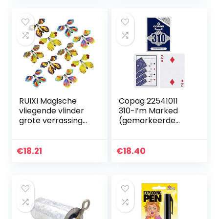
plastic schaar
klem
RUIXI Magische
Copag 22541011
vliegende vlinder
310-I’m Marked
grote verrassing
(gemarkeerde
geschenk,
truckaarten) -
vliegende
Slimline
speelgoed
€
18.21
€
18.40
uurwerk elastiek
vlinderdecoratie…