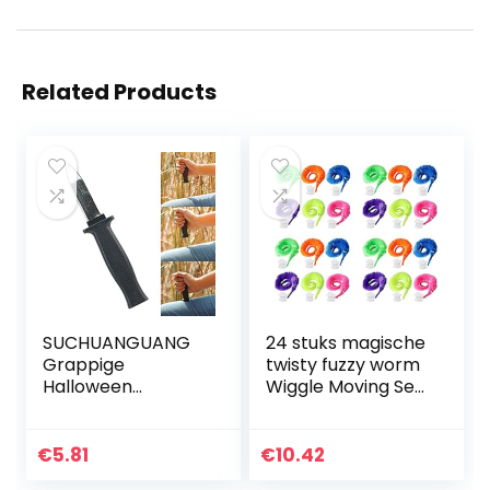
Related Products
SUCHUANGUANG
24 stuks magische
Grappige
twisty fuzzy worm
Halloween
Wiggle Moving Sea
intrekbare mes
Horse Kids close-
nep truc
up street comödie
rekwisieten
tovertrucs
€
5.81
€
10.42
verdwijnen dia dolk
speelgoed