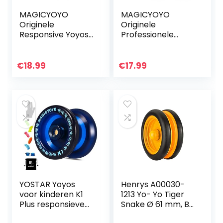
MAGICYOYO
MAGICYOYO
Originele
Originele
Responsive Yoyos
Professionele
voor Kids K7 Magic
Yoyos voor
Yoyo voor
Kinderen
Beginner
Geavanceerde
€
18.99
€
17.99
Professionele Yo
Niveau Magic Yoyo
Yo Metalen Yo-Yo
Niet-reagerende
Set Blauw
N6 Magistraat…
YOSTAR Yoyos
Henrys A00030-
voor kinderen K1
1213 Yo- Yo Tiger
Plus responsieve
Snake Ø 61 mm, B
Yoyo Duurzame
27 mm, 50 g,