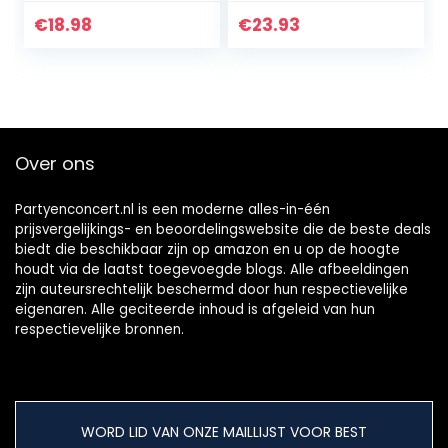
Yoyo met 5
zw/oranje
snaren,
(gesorteerde
€
18.98
€
23.93
handschoen, tas
kleuren)
(donkerblauw)
Over ons
Partyenconcert.nl is een moderne alles-in-één
prijsvergelijkings- en beoordelingswebsite die de beste deals
biedt die beschikbaar zijn op amazon en u op de hoogte
houdt via de laatst toegevoegde blogs. Alle afbeeldingen
zijn auteursrechtelijk beschermd door hun respectievelijke
eigenaren. Alle geciteerde inhoud is afgeleid van hun
respectievelijke bronnen.
WORD LID VAN ONZE MAILLIJST VOOR BEST