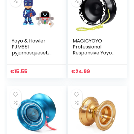
Yoyo & Howler
MAGICYOYO
PJM651
Professional
pyjamasqueset,
Responsive Yoyo
7,5 cm,
V3, Yoyo van
gesorteerde
metaallegering
modellen
voor kinderen
€
15.55
€
24.99
Beginner +
vervangende niet-
reagerende…