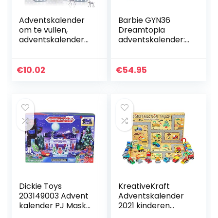
Adventskalender
Barbie GYN36
om te vullen,
Dreamtopia
adventskalender
adventskalender:
dozen, 24
blonde pop, 3
adventskalenderd
prinsessenmodi, 10
ozen, 1-24
accessoires en 10
€
10.02
€
54.95
adventsgetallen
accessoires om
stickers voor…
verhalen te…
Dickie Toys
KreativeKraft
203149003 Advent
Adventskalender
kalender PJ Masks
2021 kinderen
kinderen,
(bouwplaatvoertui