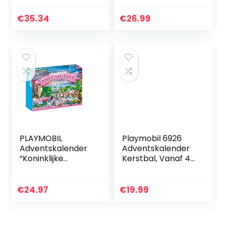
adventskalender
gen)
speelgoed incl. 3
€
35.34
€
26.99
Die-Cast
voertuigen & 5…
PLAYMOBIL
Playmobil 6926
Adventskalender
Adventskalender
“Koninklijke
Kerstbal, Vanaf 4
picknick in het
Jaar, Meerkleurig
park” – 70323
€
24.97
€
19.99