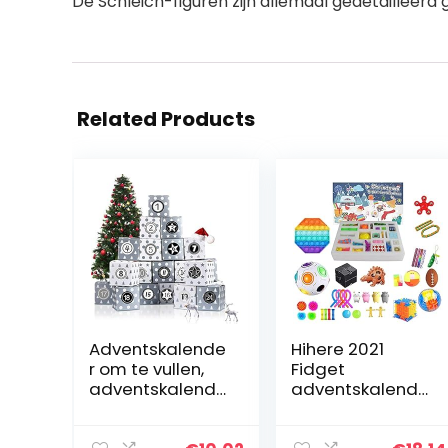
De Schleich-figuren zijn allemaal gedetaillee
Related Products
Adventskalende
Hihere 2021
r om te vullen,
Fidget
adventskalende
adventskalende
r dozen, 24
r speelgoed
adventskalende
populaire set, 24