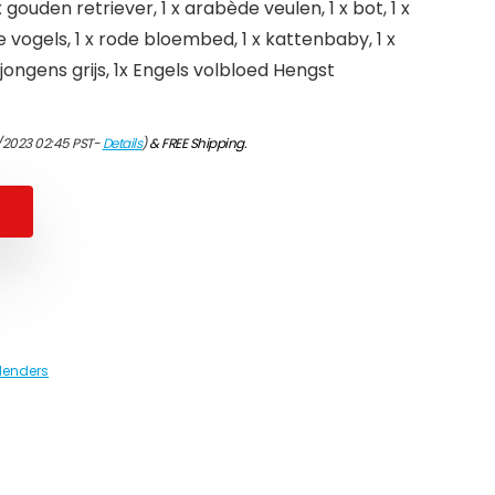
 gouden retriever, 1 x arabède veulen, 1 x bot, 1 x
ine vogels, 1 x rode bloembed, 1 x kattenbaby, 1 x
ongens grijs, 1x Engels volbloed Hengst
/2023 02:45 PST-
Details
)
&
FREE Shipping
.
lenders