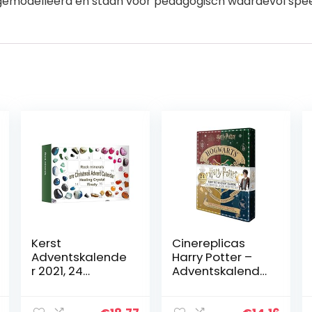
rd gemodelleerd en staan voor pedagogisch waardevol spe
Kerst
Cinereplicas
Adventskalende
Harry Potter –
r 2021, 24
Adventskalende
Rasters Healing
r 2021 – Officiële
Crystal Advent
licentie