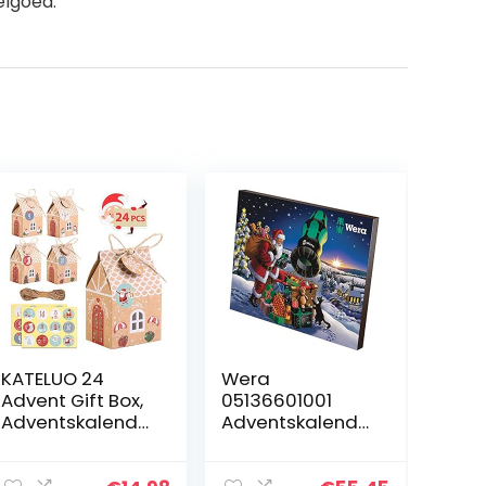
elgoed.
KATELUO 24
Wera
Advent Gift Box,
05136601001
Adventskalende
Adventskalende
r Box,
r 2020, 24-Delig
Adventskalende