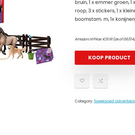
bruin, 1 x emmer groen, 1 x
roop, 3 x stickers, 1 x kle
boomstam. m, 1x konijnenj
Amazon.nl Price:
€
31.61
(as of 09/04
KOOP PRODUCT
Category:
Speelgoed adventska