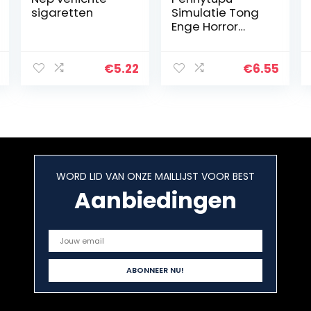
sigaretten
Simulatie Tong
Enge Horror
Magic Props
Stalen Naalden
Tong Nep Tong
€
5.22
€
6.55
Halloween
Grappige Partij
Props
WORD LID VAN ONZE MAILLIJST VOOR BEST
Aanbiedingen