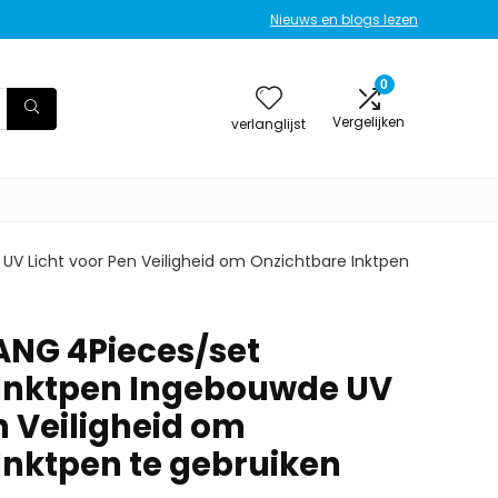
Nieuws en blogs lezen
0
Vergelijken
verlanglijst
 Licht voor Pen Veiligheid om Onzichtbare Inktpen
G 4Pieces/set
 Inktpen Ingebouwde UV
n Veiligheid om
Inktpen te gebruiken