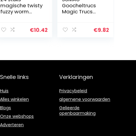
magische twisty
Goocheltrucs
fuzzy worm
Magic Trucs
Wiggle Moving
Hydrostatisch
Sea Horse Kids
Glas Hunging
close-up street
Water In De Cup
€
10.42
€
9.82
comödie
Podium Close-
tovertrucs
up Gimmick
speelgoed
Props Komedie…
Snelle links
Verklaringen
Huis
Privacybeleid
Alles winkelen
algemene voorwaarden
Blogs
Gelieerde
openbaarmaking
Onze webshops
Adverteren