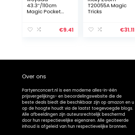
43.3″/110cm
T20055A Magic
Magic Pocket
Tricks
Personeel,
Volwassen
Professionele
€
9.41
€
31.11
Pocket Magic
Wand, Magician
Props,
Telescopische
Vechtsporten
Stick, Magic
Tricks
Over ons
Accessoires
Partyenconcert.nl is een moderne alles-in-één
prijsvergelijkings- en beoordelingswebsite die de
beste deals biedt die beschikbaar zijn op amazon en u
op de hoogte houdt via de laatst toegevoegde blogs.
Alle afbeeldingen zijn auteursrechtelijk beschermd
door hun respectievelijke eigenaren. Alle geciteerde
inhoud is afgeleid van hun respectievelijke bronnen.