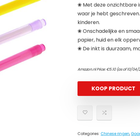
❀ Met deze onzichtbare in
waar je hebt geschreven.
kinderen.
❀ Onschadelijke en smaaklo
papier, huid en elk opperv
❀ De inkt is duurzaam, maa
Amazon.nl Price:
€
5.10
(as of 10/04/
KOOP PRODUCT
Categories:
Chinese ringen
,
Gooc