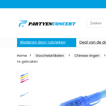
Search
for:
Bladeren door rubrieken
Deal van de d
Home
Goochelartikelen
Chinese ringen
te gebruiken