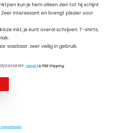
ktpen kun je hem alleen zien tot hij schijnt
 Zeer interessant en brengt plezier voor
ze inkt, je kunt overal schrijven: T-shirts,
lak.
r wasbaar. zeer veilig in gebruik.
2023 02:58 PST-
Details
)
&
FREE Shipping
.
helartikelen