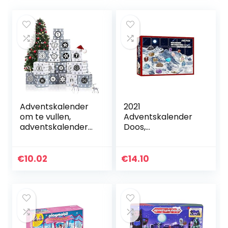
Adventskalender
2021
om te vullen,
Adventskalender
adventskalender
Doos,
dozen, 24
Kerstadventskalen
adventskalenderd
der Minerale
ozen, 1-24
Geschenkdoos
€
10.02
€
14.10
adventsgetallen
Met 24 Stenen,
stickers voor…
Rock Minerale
Collectie…