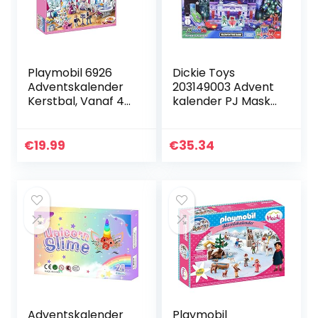
Playmobil 6926
Dickie Toys
Adventskalender
203149003 Advent
Kerstbal, Vanaf 4
kalender PJ Masks
Jaar, Meerkleurig
kinderen,
adventskalender
speelgoed incl. 3
€
19.99
€
35.34
Die-Cast
voertuigen & 5…
Adventskalender
Playmobil