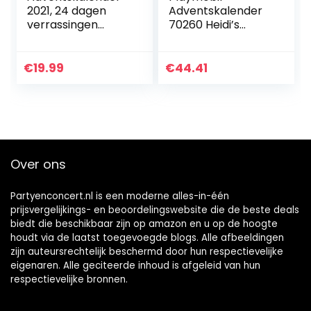
2021, 24 dagen
Adventskalender
verrassingen
70260 Heidi’s
speelgoed, DIY
Winterwereld, voor
Fluffy melkweg
Kinderen vanaf 4
modderset,
Jaar, 68-delig
€
19.99
€
44.41
Kerstmis, vakantie,
aftellen…
Over ons
Partyenconcert.nl is een moderne alles-in-één
prijsvergelijkings- en beoordelingswebsite die de beste deals
biedt die beschikbaar zijn op amazon en u op de hoogte
houdt via de laatst toegevoegde blogs. Alle afbeeldingen
zijn auteursrechtelijk beschermd door hun respectievelijke
eigenaren. Alle geciteerde inhoud is afgeleid van hun
respectievelijke bronnen.