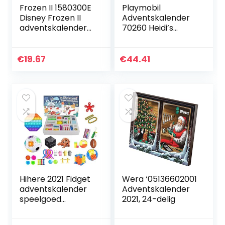
Frozen II 1580300E
Playmobil
Disney Frozen II
Adventskalender
adventskalender
70260 Heidi’s
met 24 speciale
Winterwereld, voor
accessoires en
Kinderen vanaf 4
kindercosmeticav
Jaar, 68-delig
€
19.67
€
44.41
errassingen in…
Hihere 2021 Fidget
Wera ‘05136602001
adventskalender
Adventskalender
speelgoed
2021, 24-delig
populaire set, 24
dagen kerst