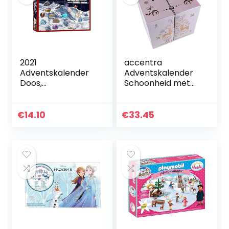
2021
accentra
Adventskalender
Adventskalender
Doos,
Schoonheid met
Kerstadventskalen
24 Make-up &
der Minerale
Cosmetica
Geschenkdoos
producten –
€
14.10
€
33.45
Met 24 Stenen,
Make-up
Rock Minerale
Adventskalender
Collectie…
Vrouwen met…