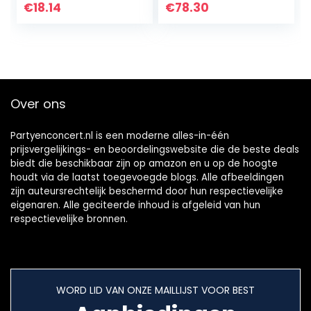
countdown
€
18.14
€
78.30
kalender
zintuiglijke
rustgevende…
Over ons
Partyenconcert.nl is een moderne alles-in-één
prijsvergelijkings- en beoordelingswebsite die de beste deals
biedt die beschikbaar zijn op amazon en u op de hoogte
houdt via de laatst toegevoegde blogs. Alle afbeeldingen
zijn auteursrechtelijk beschermd door hun respectievelijke
eigenaren. Alle geciteerde inhoud is afgeleid van hun
respectievelijke bronnen.
WORD LID VAN ONZE MAILLIJST VOOR BEST