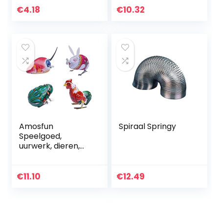
Speelgoed Snap
€
4.18
€
10.32
Grip Speelgoed
Decompressie…
Amosfun
Spiraal Springy
Speelgoed,
uurwerk, dieren,
speelgoed, ijzer,
kikker, kraan, haas,
muis, springend
€
11.10
€
12.49
speelgoed, 4 stuks,
vintage…