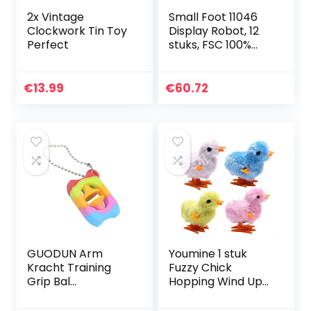
2x Vintage
Small Foot 11046
Clockwork Tin Toy
Display Robot, 12
Perfect
stuks, FSC 100%
gecertificeerd,
opwindspeelgoed
van houten
€
13.99
€
60.72
speelgoed,
meerkleurig
GUODUN Arm
Youmine 1 stuk
Kracht Training
Fuzzy Chick
Grip Bal
Hopping Wind Up
Sleutelhanger
Toy Kip
Sucker Zintuiglijke