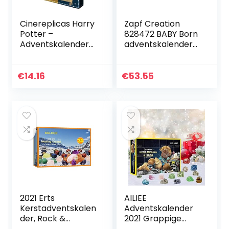
Cinereplicas Harry
Zapf Creation
Potter –
828472 BABY Born
Adventskalender
adventskalender
2021 – Officiële
met 24 kleding- en
licentie
accessoireverrassi
ngen voor BABY
€
14.16
€
53.55
Born…
2021 Erts
AILIEE
Kerstadventskalen
Adventskalender
der, Rock &
2021 Grappige
Minerale Collectie
vroege kindertijd