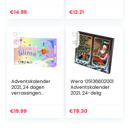
Activiteitskit, Doos
onderwijs
met 24 stuks
speelgoed
€
14.86
€
12.21
Ertsspecimens…
geografisch rock
mineraal fossiele
graven…
Adventskalender
Wera ‘05136602001
2021, 24 dagen
Adventskalender
verrassingen
2021, 24-delig
speelgoed, DIY
Fluffy melkweg
modderset,
€
19.99
€
78.30
Kerstmis, vakantie,
aftellen…