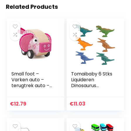
Related Products
Small foot –
Tomaibaby 6 Stks
Varken auto –
Liquideren
terugtrek auto –
Dinosaurus
FSC – Houten
Speelgoed Voor
speelgoed vanaf 1
Kinderen
jaar
Feestartikelen Mini
€
12.79
€
11.03
Dinosaurus Cijfers
Model…