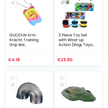
GUODUN Arm
3 Piece Toy Set
Kracht Training
with Wind-up
Grip Bal
Action (Rogi, Tayo,
Sleutelhanger
Gani Set)
Sucker Zintuiglijke
Speelgoed Snap
€
4.18
€
23.90
Grip Speelgoed
Decompressie…