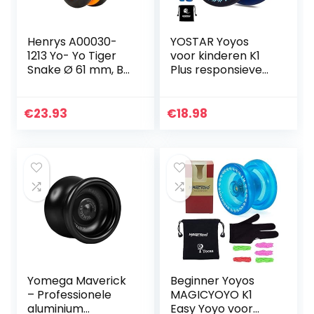
Henrys A00030-
YOSTAR Yoyos
1213 Yo- Yo Tiger
voor kinderen K1
Snake Ø 61 mm, B
Plus responsieve
27 mm, 50 g,
Yoyo Duurzame
zw/oranje
Yoyo met 5
(gesorteerde
snaren,
€
23.93
€
18.98
kleuren)
handschoen, tas
(donkerblauw)
Yomega Maverick
Beginner Yoyos
– Professionele
MAGICYOYO K1
aluminium
Easy Yoyo voor