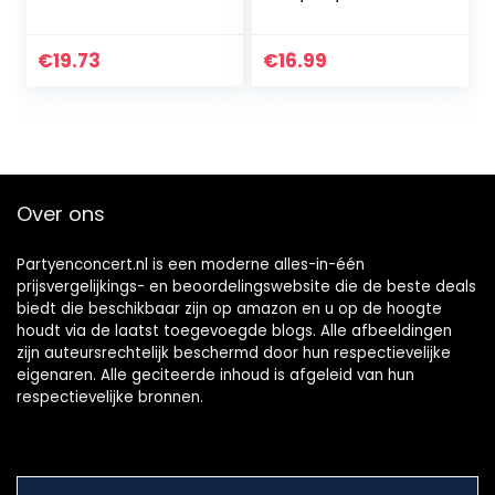
metalen yoyo voor
kinderen
kinderen en
Responsive Yo-yo
beginners met C-
Plastic Yo Yo Set
€
19.73
€
16.99
formaat
Crystal Blue
kogellager voor…
Over ons
Partyenconcert.nl is een moderne alles-in-één
prijsvergelijkings- en beoordelingswebsite die de beste deals
biedt die beschikbaar zijn op amazon en u op de hoogte
houdt via de laatst toegevoegde blogs. Alle afbeeldingen
zijn auteursrechtelijk beschermd door hun respectievelijke
eigenaren. Alle geciteerde inhoud is afgeleid van hun
respectievelijke bronnen.