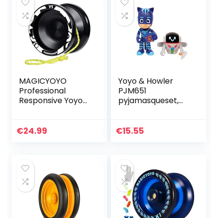
MAGICYOYO
Yoyo & Howler
Professional
PJM651
Responsive Yoyo
pyjamasqueset,
V3, Yoyo van
7,5 cm,
metaallegering
gesorteerde
voor kinderen
modellen
€
24.99
€
15.55
Beginner +
vervangende niet-
reagerende…