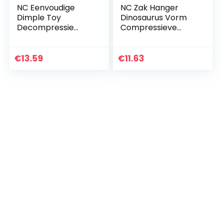
NC Eenvoudige
NC Zak Hanger
Dimple Toy
Dinosaurus Vorm
Decompressie
Compressieve
Hand Feeling
Weerstand Poke
Speelgoed
Fun Fidget
Sleutelhanger
Speelgoed
€
13.59
€
11.63
Sleutelhanger Tas
Eenvoudige Dimple
Hanger Kantoor en
Toy
Bureau…
Drukverloopstuk…