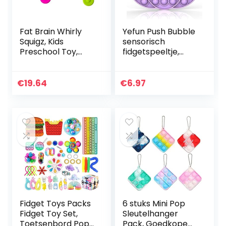
Fat Brain Whirly
Yefun Push Bubble
Squigz, Kids
sensorisch
Preschool Toy,
fidgetspeeltje,
Spinning and
stressverlichting
Stacking Toy with
speciale
Suction, Toy
behoeften stil
€
19.64
€
6.97
Building Sets,
klaslokaal
Teething Toy…
(pompoen)
Fidget Toys Packs
6 stuks Mini Pop
Fidget Toy Set,
Sleutelhanger
Toetsenbord Pop
Pack, Goedkope