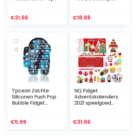
in It Tube Dimple
Sensorische
Pack Mini Poppet
fidgetspeeltjes Set,
Figetget Spinners,
Push Bubble
€
31.66
€
18.88
Popitsfidgets…
Eenvoudig Dimple
Speelgoed…
Tpcean Zachte
NQ Fidget
Siliconen Push Pop
Adventskalenders
Bubble Fidget
2021 speelgoed
Sensorische Tool
voor kinderen,
onder ons Popping
Fidget
Bubble Poppet
speelgoeddoos,
€
5.99
€
31.66
Fidget Toi Fidget
kerstadventskalen
voor…
der Fidget…