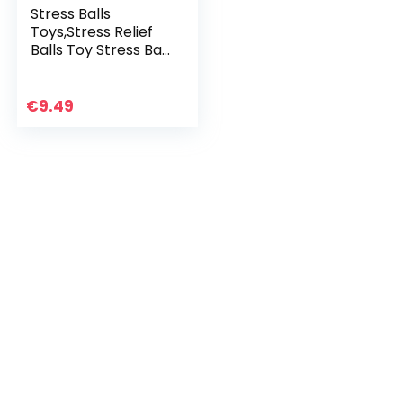
Stress Balls
Toys,Stress Relief
Balls Toy Stress Ball
for Kids and Adults
Kids Squeezing Balls
for Stress-Relief
€
9.49
and…