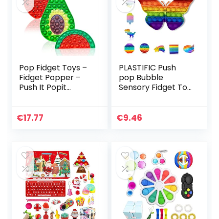
Pop Fidget Toys –
PLASTIFIC Push
Fidget Popper –
pop Bubble
Push It Popit
Sensory Fidget Toy
Sensory Toy Pack
| Autisme speciale
voor kinderen –
behoeften Stress
Poppers
Reliever| Angst
€
17.77
€
9.46
Speelgoed voor
Relief Toys |
stress, angst…
Extrusie…