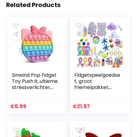
Related Products
Sinwind Pop Fidget
Fidgetspeelgoedse
Toy Push it, ultieme
t, groot
stressverlichter,
friemelpakket,
pop bubble,
met kubus
sensorisch
marmeren mesh
speelgoed, anti-
pop sensorische
€
6.99
€
21.97
stress fidget
buis sleutelhanger
speelgoed…
fidgetblok anti…