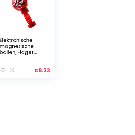
Elektronische
magnetische
ballen, Fidget
speelgoed
magnetische bal,
vingertop
€
8.33
magnetische bal,
Fidget inductie
controle…