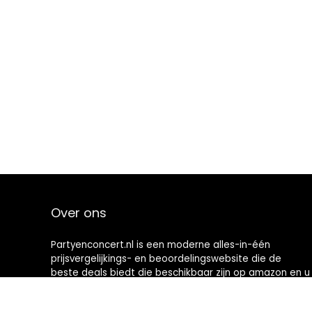
Over ons
Partyenconcert.nl is een moderne alles-in-één
prijsvergelijkings- en beoordelingswebsite die de
beste deals biedt die beschikbaar zijn op amazon en u
op de hoogte houdt via de laatst toegevoegde blogs.
Alle afbeeldingen zijn auteursrechtelijk beschermd