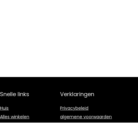
Snelle links
Verklaringen
Huis
Privacybeleid
Alles winkelen
algemene voorwaarden
Blogs
Gelieerde
openbaarmaking
Onze webshops