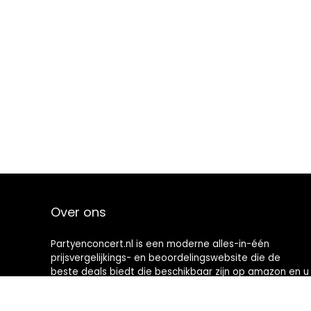
Over ons
Partyenconcert.nl is een moderne alles-in-één
prijsvergelijkings- en beoordelingswebsite die de
beste deals biedt die beschikbaar zijn op amazon en u
op de hoogte houdt via de laatst toegevoegde blogs.
Alle afbeeldingen zijn auteursrechtelijk beschermd