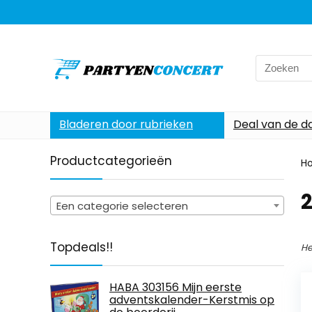
Search
for:
Bladeren door rubrieken
Deal van de d
Productcategorieën
H
2
Een categorie selecteren
Topdeals!!
He
HABA 303156 Mijn eerste
adventskalender-Kerstmis op