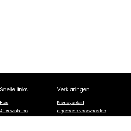
Snelle links
Verklaringen
Huis
Privacybeleid
Alles winkelen
algemene voorwaarden
Blogs
Gelieerde
openbaarmaking
Onze webshops