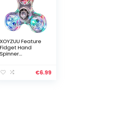
XOYZUU Feature
Fidget Hand
Spinner
Toy,Fidget Finger
Hand Spinner,Led
Light Fidget
€
6.99
Spinner Toy, Hand
Spinner Enkele…