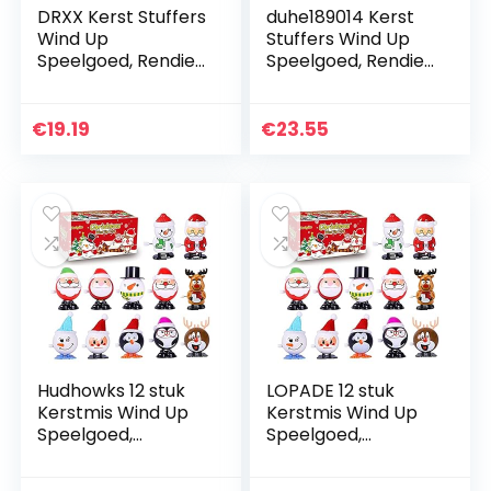
DRXX Kerst Stuffers
duhe189014 Kerst
Wind Up
Stuffers Wind Up
Speelgoed, Rendier
Speelgoed, Rendier
Sneeuwpop Santa
Sneeuwpop Santa
Clockwork Toy,
Clockwork Toy,
Assortiment voor
Assortiment voor
€
19.19
€
23.55
Kerstmis Party
Kerstmis Party…
Gunsten…
Hudhowks 12 stuk
LOPADE 12 stuk
Kerstmis Wind Up
Kerstmis Wind Up
Speelgoed,
Speelgoed,
Kerstmis Wind Up
Kerstmis Wind Up
Speelgoed Kous
Speelgoed Kous