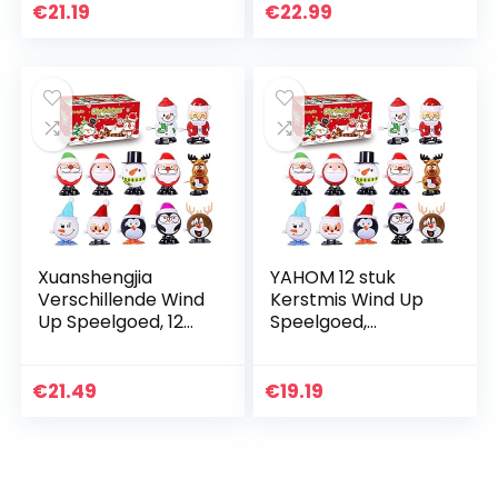
Stuffers,
Stuffers,
€
21.19
€
22.99
Verjaardag Kous
Verjaardag Kous
Stuffers Goody…
Stuffers Goody
Bag…
Xuanshengjia
YAHOM 12 stuk
Verschillende Wind
Kerstmis Wind Up
Up Speelgoed, 12
Speelgoed,
dagen Vakantie
Kerstmis Wind Up
Countdown
Speelgoed Kous
Kerstmis Wind-Up
Stuffers,
€
21.49
€
19.19
Toy, Kerst Kous
Verjaardag Kous
Stuffers…
Stuffers Goody
Bag…