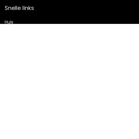
Snelle links
Huis
Alles winkelen
Blogs
Onze webshops
Adverteren
Verklaringen
Privacybeleid
algemene voorwaarden
Gelieerde openbaarmaking
2021 © Partyenconcert.nl Alle rechten voorbehouden