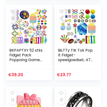
Extrusie…
Spinner Magische
Kubus…
BKPAPTXY 52 stks
BiLTTy TIK Tok Pop
Fidget Pack
It Fidget-
Poppoing Game
speelgoedset, 47-
Fidget Speelgoed
delig, sensorisch
Set Decompressie
speelgoed, push-
Speelgoed Kit,
pop-blaas,
€
39.20
€
23.77
Trendy Hot Pop
sensorisch
Bubble…
speelgoed, ADHD…