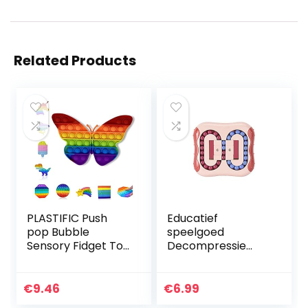
Related Products
PLASTIFIC Push
Educatief
pop Bubble
speelgoed
Sensory Fidget Toy
Decompressie
| Autisme speciale
Roterende Magic
behoeften Stress
Bean Speelgoed
Reliever| Angst
Draaibare Kleine
€
9.46
€
6.99
Relief Toys |
Kralen Fidget