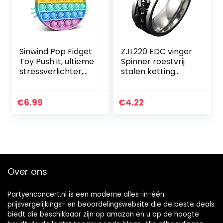
Sinwind Pop Fidget
ZJL220 EDC vinger
Toy Push it, ultieme
Spinner roestvrij
stressverlichter,
stalen ketting
pop bubble,
draaibare ring
sensorisch
verlichten angst B
speelgoed, anti-
8
€
6.99
€
4.22
stress fidget
speelgoed…
Over ons
Partyenconcert.nl is een moderne alles-in-één
prijsvergelijkings- en beoordelingswebsite die de beste deals
biedt die beschikbaar zijn op amazon en u op de hoogte