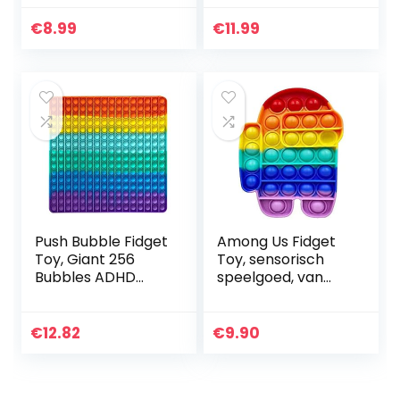
Kleurrijk Knijp
kinderen
Siliconen
antistress ADHD
€
8.99
€
11.99
Speelgoed Blijf
(vierkant)
Thuis Vermijd
Saaie…
Push Bubble Fidget
Among Us Fidget
Toy, Giant 256
Toy, sensorisch
Bubbles ADHD
speelgoed, van
Autisme Speciale
zachte siliconen,
Behoeften Stress
regenboogkleur,
Reliever Angst
tactiel speelgoed
€
12.82
€
9.90
Relief Speelgoed,
voor volwassenen
Anti…
en…