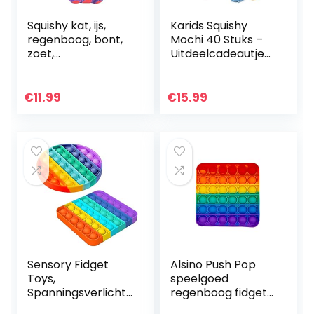
Squishy kat, ijs,
Karids Squishy
regenboog, bont,
Mochi 40 Stuks –
zoet,
Uitdeelcadeautjes
kinderspeelgoed,
Voor Kinderen
langzaam
stijgende
€
11.99
€
15.99
decompressie,
antistress (10 x 8 x
11 cm)
Sensory Fidget
Alsino Push Pop
Toys,
speelgoed
Spanningsverlicht
regenboog fidget
er Angstverlichting
popper voor