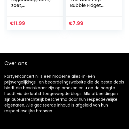
zoet,
Bubble Fidget
kinderspeelgoed,
Lama Toy,
langzaam
fluorescerend
stijgende
siliconen Alpaca
€
11.99
€
7.99
decompressie,
Sensory Fidget
antistress (10 x 8 x
Anxiety Relief…
11 cm)
Over ons
Partyenconcert.nl is een moderne alles-in-één
prijsvergelijkings- en beoordelingswebsite die de beste deals
biedt die beschikbaar zijn op amazon en u op de hoogte
houdt via de laatst toegevoegde blogs. Alle afbeeldingen
zijn auteursrechtelijk beschermd door hun respectievelijke
eigenaren. Alle geciteerde inhoud is afgeleid van hun
respectievelijke bronnen.