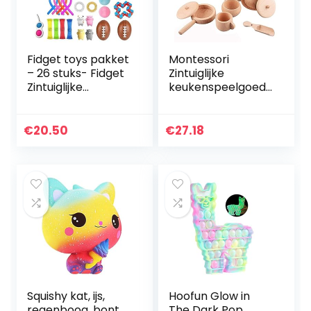
Fidget toys pakket
Montessori
– 26 stuks- Fidget
Zintuiglijke
Zintuiglijke
keukenspeelgoed,
Speelgoed Set
houten
Stress Relief
sensorische
Speelgoed
vuilnisbak
€
20.50
€
27.18
Autisme Angst
gereedschap voor
Relief Stress Pop…
peuters, houten
sensorische…
Squishy kat, ijs,
Hoofun Glow in
regenboog, bont,
The Dark Pop