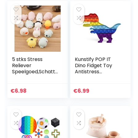
5 stks Stress
Kunstify POP IT
Reliever
Dino Fidget Toy
Speelgoed,Schatti
Antistress
gLichtgevende
speelgoed voor
Mochi Squishy Kat
volwassenen en
Knijp Healing Fun
kinderen, anti-
€
6.98
€
6.99
Kids Kawaii
stress sensor, pop
Speelgoed Stress…
it fidgettoys…