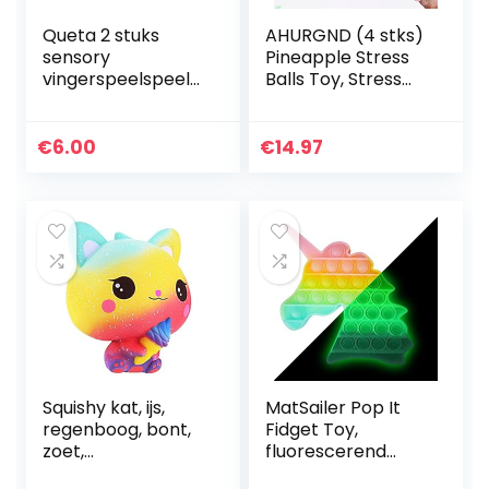
Queta 2 stuks
AHURGND (4 stks)
sensory
Pineapple Stress
vingerspeelspeelg
Balls Toy, Stress
oed, anti-stress-
Relief Squeeze
speelgoed, pop
Stretchy Ball,
bubbels, autisme,
Fidget Toy,
€
6.00
€
14.97
speciale
Squeeze, Trek en
behoeften, anti-
Stretch…
angst…
Squishy kat, ijs,
MatSailer Pop It
regenboog, bont,
Fidget Toy,
zoet,
fluorescerend
kinderspeelgoed,
popet speelgoed,