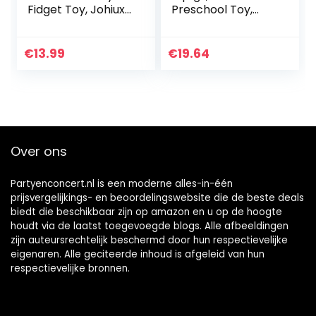
Fidget Toy, Johiux
Preschool Toy,
Siliconen Stress
Spinning and
Reliever Speciale
Stacking Toy with
Noden Sensory
Suction, Toy
€
13.99
€
19.64
Toys Angst Relief…
Building Sets,
Teething Toy…
Over ons
Partyenconcert.nl is een moderne alles-in-één
prijsvergelijkings- en beoordelingswebsite die de beste deals
biedt die beschikbaar zijn op amazon en u op de hoogte
houdt via de laatst toegevoegde blogs. Alle afbeeldingen
zijn auteursrechtelijk beschermd door hun respectievelijke
eigenaren. Alle geciteerde inhoud is afgeleid van hun
respectievelijke bronnen.