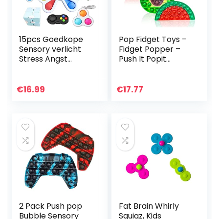
15pcs Goedkope
Pop Fidget Toys –
Sensory verlicht
Fidget Popper –
Stress Angst
Push It Popit
Vlinder Eenvoudige
Sensory Toy Pack
Dimple Speciale
voor kinderen –
Noden Figetget
Poppers
€
16.99
€
17.77
Speelgoed
Speelgoed voor
Set,Sensory…
stress, angst…
2 Pack Push pop
Fat Brain Whirly
Bubble Sensory
Squigz, Kids