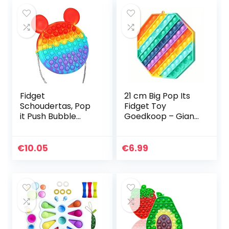
Fidget
21 cm Big Pop Its
Schoudertas, Pop
Fidget Toy
it Push Bubble
Goedkoop – Giant
Fidget Sensory Toy
It Pop Zijn
Bag, Siliconen
Sensorische
Cross Body Bag,
Speelgoed Voor
€
10.05
€
6.99
Stress Relief en
Stress Relief –
Anti-Angst…
Premium
Siliconen…