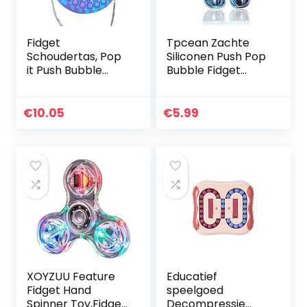
Fidget
Tpcean Zachte
Schoudertas, Pop
Siliconen Push Pop
it Push Bubble
Bubble Fidget
Fidget Sensory Toy
Sensorische Tool
Bag, Siliconen
onder ons Popping
Cross Body Bag,
Bubble Poppet
€
10.05
€
5.99
Stress Relief en
Fidget Toi Fidget
Anti-Angst…
voor…
XOYZUU Feature
Educatief
Fidget Hand
speelgoed
Spinner Toy,Fidget
Decompressie