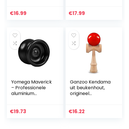
kinderen
Locus
Responsive Yo-yo
Professionele
Plastic Yo Yo Set
Responsive Yo-yos
€
16.99
€
17.99
Crystal Blue
voor kinderen tot
volwassenen Gift
w…
Yomega Maverick
Ganzoo Kendama
– Professionele
uit beukenhout,
aluminium
origineel
metalen yoyo voor
traditioneel
kinderen en
Japans speelgoed,
beginners met C-
bolspel,
€
19.73
€
16.22
formaat
behendigheidsspel
kogellager voor…
, cadeau