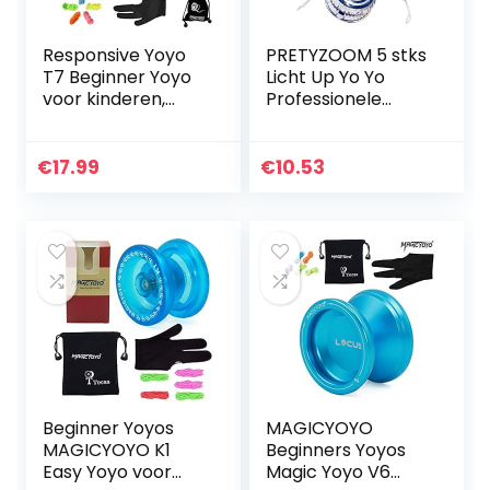
Responsive Yoyo
PRETYZOOM 5 stks
T7 Beginner Yoyo
Licht Up Yo Yo
voor kinderen,
Professionele
metalen
Responsive
professionele yoyo
Kogellager Yoyo
met smal C-lager,
voor Kinderen
€
17.99
€
10.53
gemakkelijk terug
Beginners
te keren…
Geavanceerde
String Yo…
Beginner Yoyos
MAGICYOYO
MAGICYOYO K1
Beginners Yoyos
Easy Yoyo voor
Magic Yoyo V6