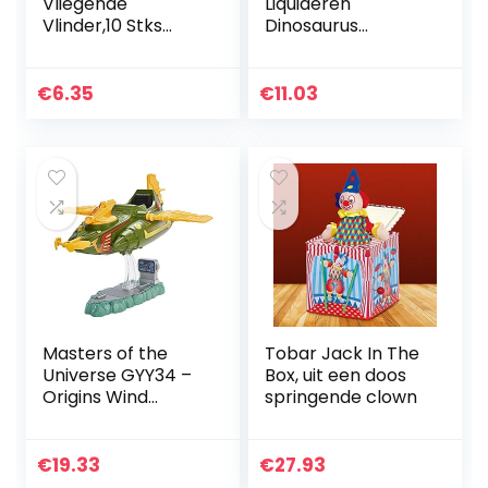
Vliegende
Liquideren
Vlinder,10 Stks
Dinosaurus
Fairy Vliegende
Speelgoed Voor
Vlinder Opwinden
Kinderen
Vlinder Speelgoed
Feestartikelen Mini
€
6.35
€
11.03
Verjaardagscadea
Dinosaurus Cijfers
u Verrassing…
Model…
Masters of the
Tobar Jack In The
Universe GYY34 –
Box, uit een doos
Origins Wind
springende clown
Raider voertuig
met trekhaak,
oprolbaar koord
€
19.33
€
27.93
en opzetstuk,