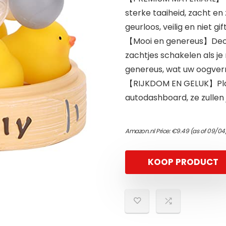
sterke taaiheid, zacht en 
geurloos, veilig en niet gif
【Mooi en genereus】Deco
zachtjes schakelen als j
genereus, wat uw oogverm
【RIJKDOM EN GELUK】Plaat
autodashboard, ze zullen 
Amazon.nl Price:
€
9.49
(as of 09/04
KOOP PRODUCT