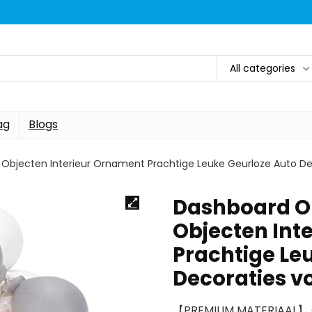
All categories
ag
Blogs
Objecten Interieur Ornament Prachtige Leuke Geurloze Auto D
Dashboard O
Objecten Int
Prachtige Le
Decoraties v
【PREMIUM MATERIAAL】 Ge