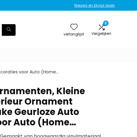
Nieuws en blogs lezen
0
Vergelijken
verlanglijst
ecoraties voor Auto (Home…
rnamenten, Kleine
erieur Ornament
uke Geurloze Auto
oor Auto (Home…
maakt van hoogwaardig vinylmateriaal,