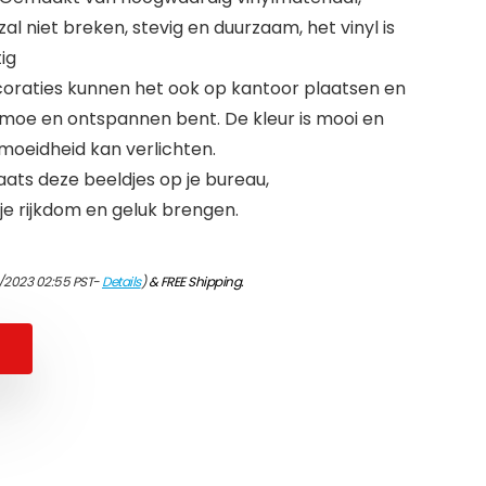
zal niet breken, stevig en duurzaam, het vinyl is
tig
raties kunnen het ook op kantoor plaatsen en
e moe en ontspannen bent. De kleur is mooi en
oeidheid kan verlichten.
s deze beeldjes op je bureau,
je rijkdom en geluk brengen.
/2023 02:55 PST-
Details
)
&
FREE Shipping
.