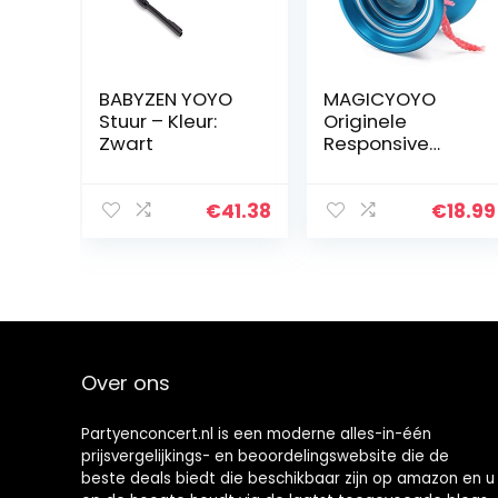
BABYZEN YOYO
MAGICYOYO
Stuur – Kleur:
Originele
Zwart
Responsive
Yoyos voor Kids
K7 Magic Yoyo
voor Beginner
€
41.38
€
18.99
Professionele Yo
Yo Metalen Yo-
Yo Set Blauw
Over ons
Partyenconcert.nl is een moderne alles-in-één
prijsvergelijkings- en beoordelingswebsite die de
beste deals biedt die beschikbaar zijn op amazon en u