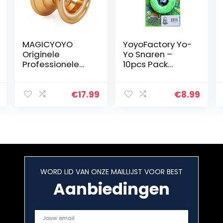
MAGICYOYO
YoyoFactory Yo-
Originele
Yo Snaren –
Professionele
10pcs Pack
Yoyos voor
(100% Polyester,
Kinderen
Groen Color,
Geavanceerde
Works With All
€
17.99
€
8.99
Niveau Magic
Yo-Yos, Spare
Yoyo Niet-
Strings)
reagerende N6
Magistraat…
WORD LID VAN ONZE MAILLIJST VOOR BEST
Aanbiedingen