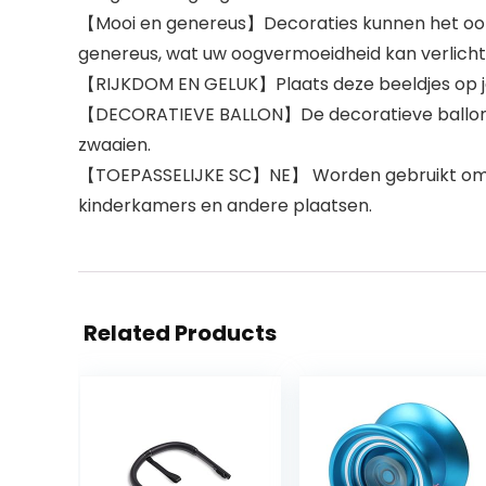
【Mooi en genereus】Decoraties kunnen het ook o
genereus, wat uw oogvermoeidheid kan verlicht
【RIJKDOM EN GELUK】Plaats deze beeldjes op je 
【DECORATIEVE BALLON】De decoratieve ballon is
zwaaien.
【TOEPASSELIJKE SC】NE】 Worden gebruikt om je a
kinderkamers en andere plaatsen.
Related Products