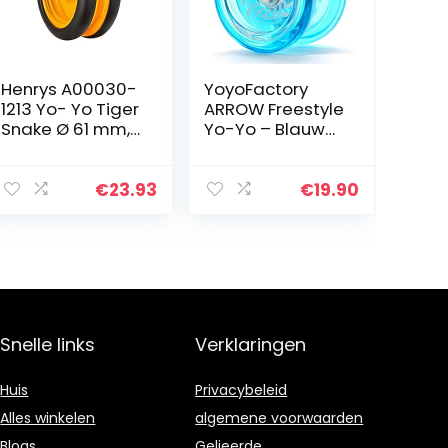
Henrys A00030-
YoyoFactory
1213 Yo- Yo Tiger
ARROW Freestyle
Snake Ø 61 mm,
Yo-Yo – Blauw
B 27 mm, 50 g,
(beginner tot
zw/oranje
pro met Arrow
(gesorteerde
jojo)
€
23.93
€
19.90
kleuren)
Snelle links
Verklaringen
Huis
Privacybeleid
Alles winkelen
algemene voorwaarden
Blogs
Gelieerde