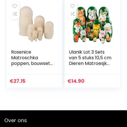
Poppen…
Rosenice
Ulanik Lot 3 Sets
Matroschka
van 5 stuks 10,5 cm
poppen, bouwset
Dieren Matroesjka
10 stuks
Leeftijd 3 + nesten
Pop Hand
Geschilderd
€
27.15
€
14.90
Slavische Pop…
Over ons