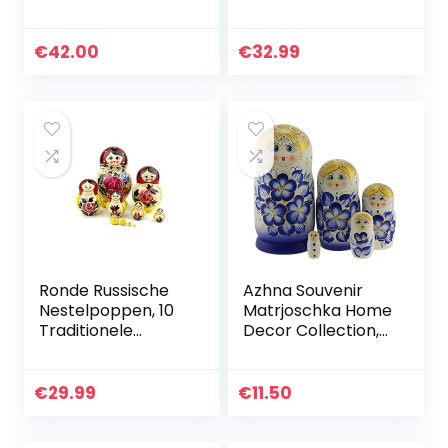
Matroesjka-
Poppen
Handgemaakt in
€
42.00
€
32.99
Rusland | Schilder
Uw Eigen
Traditionele…
Ronde Russische
Azhna Souvenir
Nestelpoppen, 10
Matrjoschka Home
Traditionele
Decor Collection,
Matroesjka
klassieke stijl,
Klassieke
nesting pop,
Semjonov Rode
handbeschilderd,
€
29.99
€
11.50
Ronde Stijl |
Russische pop,
Baboesjka Houten
hout…