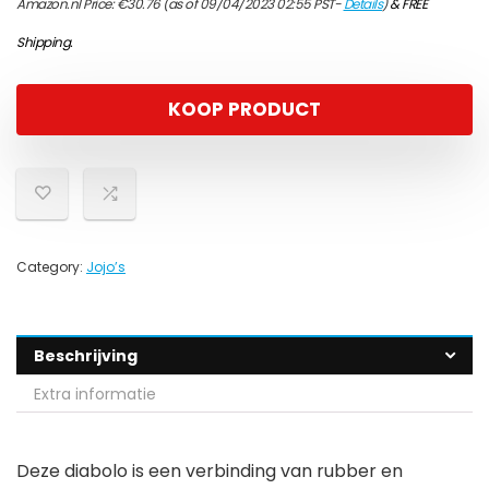
Amazon.nl Price:
€
30.76
(as of 09/04/2023 02:55 PST-
Details
)
&
FREE
Shipping
.
KOOP PRODUCT
Category:
Jojo’s
Beschrijving
Extra informatie
Deze diabolo is een verbinding van rubber en