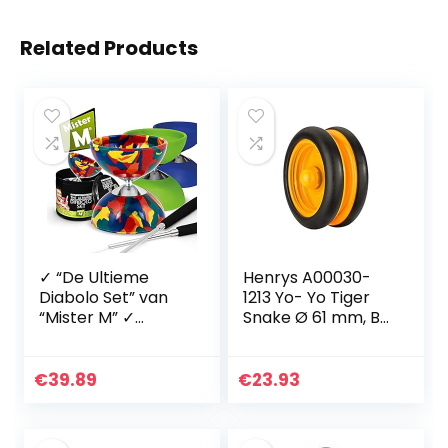
Related Products
✓ “De Ultieme
Henrys A00030-
Diabolo Set” van
1213 Yo- Yo Tiger
“Mister M” ✓
Snake Ø 61 mm, B
Diabolo ✓
27 mm, 50 g,
Aluminiumstaven
zw/oranje
✓ Gratis Online
(gesorteerde
€
39.89
€
23.93
Video ✓ een
kleuren)
geschenkverpakki
ng (Camouflage)