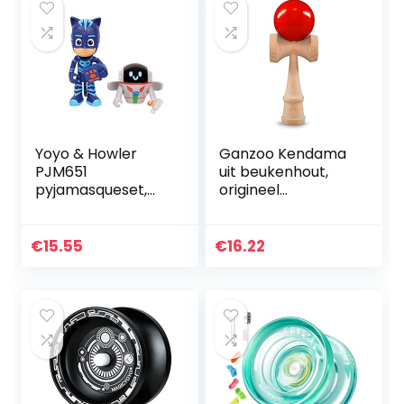
Yoyo & Howler
Ganzoo Kendama
PJM651
uit beukenhout,
pyjamasqueset,
origineel
7,5 cm,
traditioneel
gesorteerde
Japans speelgoed,
modellen
bolspel,
€
15.55
€
16.22
behendigheidsspel
, cadeau