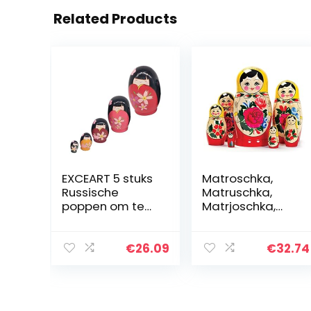
Related Products
EXCEART 5 stuks
Matroschka,
Russische
Matruschka,
poppen om te
Matrjoschka,
nesten, kleurrijke
Babuschka 7-
Matrjoschka-
delig
pop, houten pop,
€
26.09
€
32.74
speelgoed,
cadeau, pop om
te…