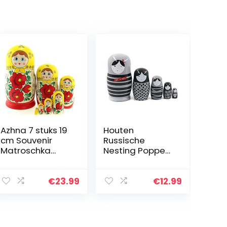
Azhna 7 stuks 19
Houten
cm Souvenir
Russische
Matroschka
Nesting Poppen
Home Decor
Nesting Poppen
Collection
Russische
Classic Style
Handgemaakte
€
23.99
€
12.99
Nesting pop met
Cartoon Pop
de hand
Matroesjka Pop
geschilderde…
Gift Cartoon
Houten…