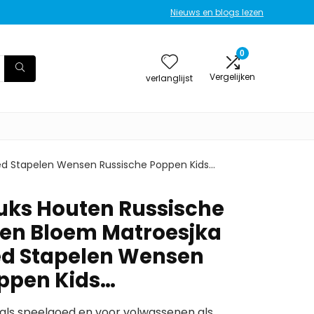
Nieuws en blogs lezen
0
Vergelijken
verlanglijst
ed Stapelen Wensen Russische Poppen Kids…
uks Houten Russische
en Bloem Matroesjka
ed Stapelen Wensen
ppen Kids…
 als speelgoed en voor volwassenen als