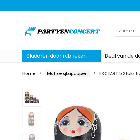
Search
for:
Bladeren door rubrieken
Deal van de d
Home
Matroesjkapoppen
EXCEART 5 Stuks H