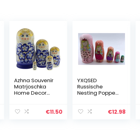
Azhna Souvenir
YXQSED
Matrjoschka
Russische
Home Decor
Nesting Poppen
Collection,
Matroesjka Hout
klassieke stijl,
Stapelen
nesting pop,
Geneste Set
€
11.50
€
12.98
handbeschilder
Handgemaakte
d, Russische
Kerst Home
pop, hout…
Room Decoratie
Halloween…