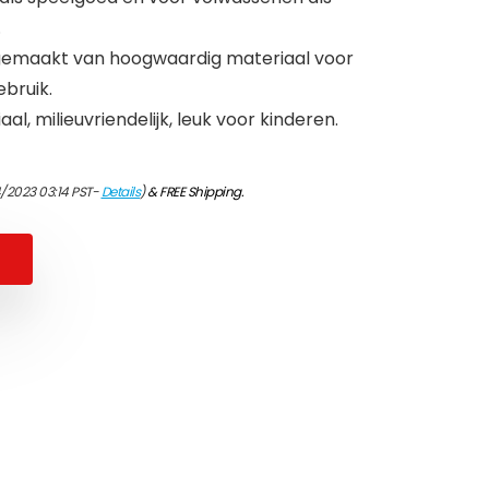
.
 gemaakt van hoogwaardig materiaal voor
bruik.
, milieuvriendelijk, leuk voor kinderen.
4/2023 03:14 PST-
Details
)
&
FREE Shipping
.