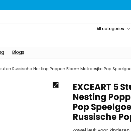
All categories
ag
Blogs
outen Russische Nesting Poppen Bloem Matroesjka Pop Speelgo
EXCEART 5 St
Nesting Popp
Pop Speelgo
Russische Po
Zowel leuk voor kinderen