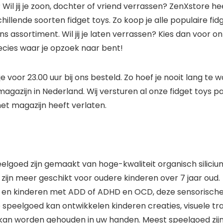
? Wil jij je zoon, dochter of vriend verrassen? ZenXstore 
illende soorten fidget toys. Zo koop je alle populaire fi
ons assortiment. Wil jij je laten verrassen? Kies dan voor
recies waar je opzoek naar bent!
je voor 23.00 uur bij ons besteld. Zo hoef je nooit lang te w
agazijn in Nederland. Wij versturen al onze fidget toys p
et magazijn heeft verlaten.
eelgoed zijn gemaakt van hoge-kwaliteit organisch silicium,
en zijn meer geschikt voor oudere kinderen over 7 jaar oud.
, en kinderen met ADD of ADHD en OCD, deze sensorisch
speelgoed kan ontwikkelen kinderen creaties, visuele tra
 kan worden gehouden in uw handen. Meest speelgoed zij