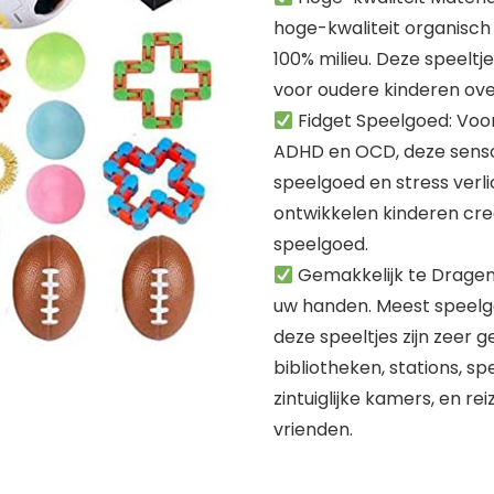
hoge-kwaliteit organisch s
100% milieu. Deze speeltje
voor oudere kinderen over
Fidget Speelgoed: Voor
ADHD en OCD, deze senso
speelgoed en stress verl
ontwikkelen kinderen crea
speelgoed.
Gemakkelijk te Dragen
uw handen. Meest speelgo
deze speeltjes zijn zeer g
bibliotheken, stations, sp
zintuiglijke kamers, en rei
vrienden.