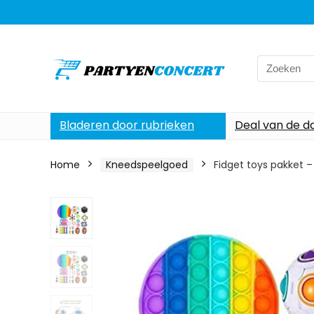
Search
for:
Bladeren door rubrieken
Deal van de d
Home
Kneedspeelgoed
Fidget toys pakket –