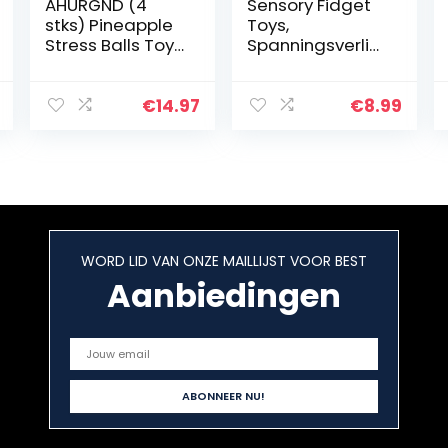
AHURGND (4
Sensory Fidget
stks) Pineapple
Toys,
Stress Balls Toy,
Spanningsverlic
Stress Relief
hter
Squeeze
Angstverlichting
Stretchy Ball,
Kleurrijk Knijp
€
14.97
€
8.99
Fidget Toy,
Siliconen
Squeeze, Trek en
Speelgoed Blijf
Stretch…
Thuis Vermijd
Saaie…
WORD LID VAN ONZE MAILLIJST VOOR BEST
Aanbiedingen