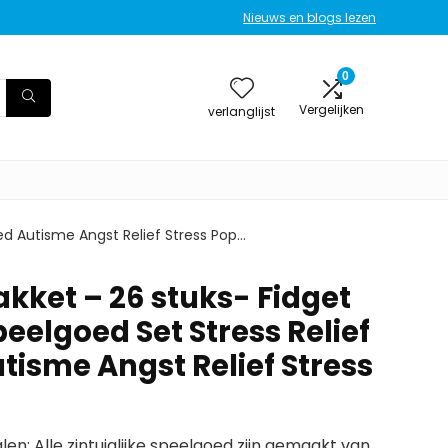
Nieuws en blogs lezen
0
Vergelijken
verlanglijst
oed Autisme Angst Relief Stress Pop…
akket – 26 stuks- Fidget
peelgoed Set Stress Relief
tisme Angst Relief Stress
en: Alle zintuiglijke speelgoed zijn gemaakt van