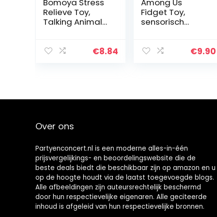
Bomoya Stress
Among Us
Relieve Toy,
Fidget Toy,
Talking Animal
sensorisch
Tong Out Toy
speelgoed, van
Stress Relieve
zachte siliconen,
Zachte Squeeze
regenboogkleur,
€
8.84
€
9.90
Toy Fidget Hand
tactiel
Ball Toy voor
speelgoed voor
Kids…
volwassenen
en…
Over ons
Partyenconcert.nl is een moderne alles-in-één
prijsvergelijkings- en beoordelingswebsite die de
beste deals biedt die beschikbaar zijn op amazon en u
op de hoogte houdt via de laatst toegevoegde blogs.
Alle afbeeldingen zijn auteursrechtelijk beschermd
door hun respectievelijke eigenaren. Alle geciteerde
inhoud is afgeleid van hun respectievelijke bronnen.