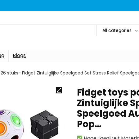
All categories
ag
Blogs
 26 stuks- Fidget Zintuiglijke Speelgoed Set Stress Relief Speelg
Fidget toys p
Zintuiglijke S
Speelgoed Au
Pop…
Hoge-kwaliteit Material