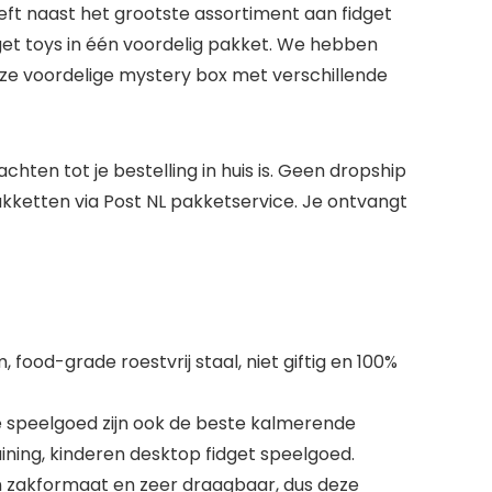
heeft naast het grootste assortiment aan fidget
dget toys in één voordelig pakket. We hebben
 onze voordelige mystery box met verschillende
achten tot je bestelling in huis is. Geen dropship
akketten via Post NL pakketservice. Je ontvangt
 food-grade roestvrij staal, niet giftig en 100%
e speelgoed zijn ook de beste kalmerende
ining, kinderen desktop fidget speelgoed.
n zakformaat en zeer draagbaar, dus deze