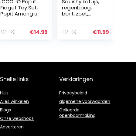
iCOOLIO Pop it
Squishy kat, ijs,
Fidget Toy Set,
regenboog,
Popit Among us
bont, zoet,
Toys, Popet
kinderspeelgoe
Figetttoys,
d, langzaam
Poppet
stijgende
€
14.99
€
11.99
Antistress
decompressie,
Speelgoed,
antistress (10 x 8
Poppit
x 11 cm)
Fitgespeelgoed
…
Snelle links
Verklaringen
Huis
Privacybeleid
Alles winkelen
algemene voorwaarden
Blogs
Gelieerde
openbaarmaking
Onze webshops
Adverteren