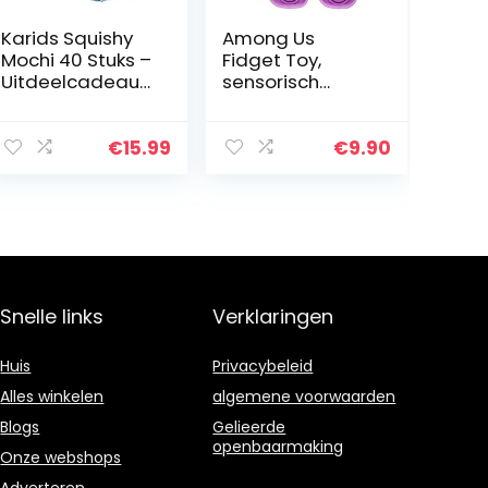
Karids Squishy
Among Us
Mochi 40 Stuks –
Fidget Toy,
Uitdeelcadeautj
sensorisch
es Voor
speelgoed, van
Kinderen
zachte siliconen,
regenboogkleur,
€
15.99
€
9.90
tactiel
speelgoed voor
volwassenen
en…
Snelle links
Verklaringen
Huis
Privacybeleid
Alles winkelen
algemene voorwaarden
Blogs
Gelieerde
openbaarmaking
Onze webshops