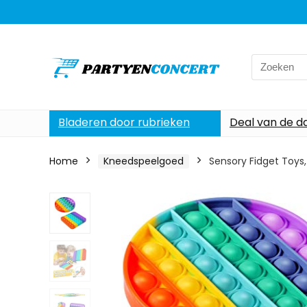
Search
for:
Bladeren door rubrieken
Deal van de d
Home
Kneedspeelgoed
Sensory Fidget Toys, 