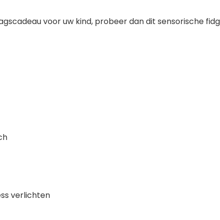
agscadeau voor uw kind, probeer dan dit sensorische fidget
nch
ess verlichten