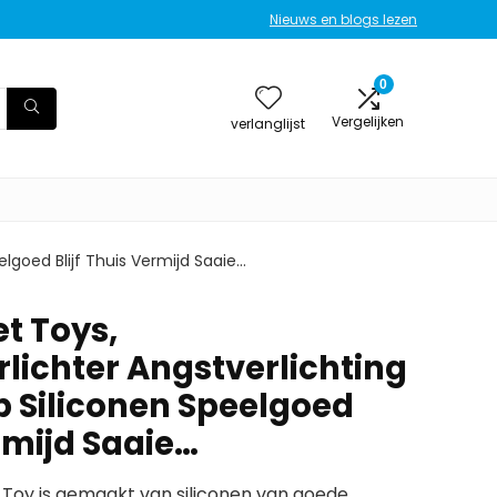
Nieuws en blogs lezen
0
Vergelijken
verlanglijst
elgoed Blijf Thuis Vermijd Saaie…
t Toys,
lichter Angstverlichting
jp Siliconen Speelgoed
ermijd Saaie…
 Toy is gemaakt van siliconen van goede