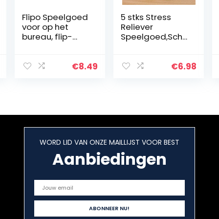
Flipo Speelgoed
5 stks Stress
voor op het
Reliever
bureau, flip-
Speelgoed,Scha
speelgoed, tas,
ttigLichtgevend
groot, kinetisch
e Mochi Squishy
speelgoed, flipo,
Kat Knijp Healing
€
8.49
€
6.98
spinning,
Fun Kids Kawaii
speelgoed, flip…
Speelgoed
Stress…
WORD LID VAN ONZE MAILLIJST VOOR BEST
Aanbiedingen