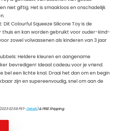
k en niet giftig. Het is smaakloos en onschadelijk
n.
: Dit Colourful Squeeze Silicone Toy is de
 thuis en kan worden gebruikt voor ouder-kind-
 voor zowel volwassenen als kinderen van 3 jaar
ubbels: Heldere kleuren en aangename
eker bevredigen! Ideaal cadeau voor je vriend.
de bel een lichte knal. Draai het dan om en begin
kbaar zijn en supereenvoudig, snel om aan de
/2023 02:58 PST-
Details
)
&
FREE Shipping
.