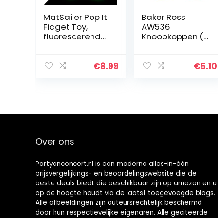
MatSailer Pop It
Baker Ross
Fidget Toy,
AW536
fluorescerend
Knoopkoppen (6
popet
stuks) – in
speelgoed, push
verschillende
pop bubbels,
kleuren – om uit
€
8.99
€
5.10
anti-stress
te rekken en te
speelgoed,
knijpen – perfect
sensorisch…
als kleine…
Over ons
Partyenconcert.nl is een moderne alles-in-één
prijsvergelijkings- en beoordelingswebsite die de
beste deals biedt die beschikbaar zijn op amazon en u
op de hoogte houdt via de laatst toegevoegde blogs.
Alle afbeeldingen zijn auteursrechtelijk beschermd
door hun respectievelijke eigenaren. Alle geciteerde