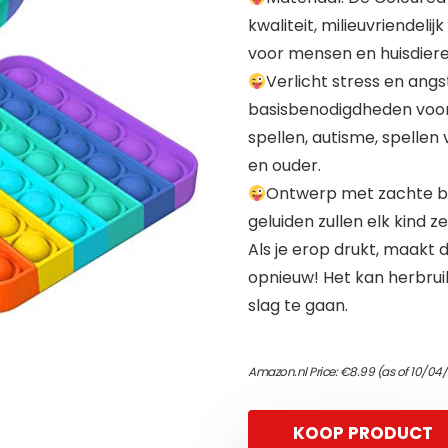
kwaliteit, milieuvriendelij
voor mensen en huisdiere
Verlicht stress en angst
basisbenodigdheden voor
spellen, autisme, spellen
en ouder.
Ontwerp met zachte b
geluiden zullen elk kind z
Als je erop drukt, maakt 
opnieuw! Het kan herbrui
slag te gaan.
Amazon.nl Price:
€
8.99
(as of 10/04
KOOP PRODUCT