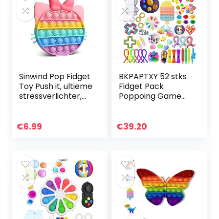
Sinwind Pop Fidget
BKPAPTXY 52 stks
Toy Push it, ultieme
Fidget Pack
stressverlichter,
Poppoing Game
pop bubble,
Fidget Speelgoed
sensorisch
Set Decompressie
speelgoed, anti-
Speelgoed Kit,
€
6.99
€
39.20
stress fidget
Trendy Hot Pop
speelgoed…
Bubble…