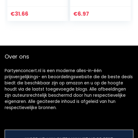
in It Tube Dimple
stressverlichting
Pack Mini Poppet
speciale
Figetget Spinners,
behoeften stil
€
31.66
€
6.97
Popitsfidgets…
klaslokaal
(pompoen)
Over ons
Partyenconcert.nl is een moderne alles-in-één
prijsvergelijkings- en beoordelingswebsite die de beste deals
biedt die beschikbaar zijn op amazon en u op de hoogte
houdt via de laatst toegevoegde blogs. Alle afbeeldingen
zijn auteursrechtelijk beschermd door hun respectievelijke
eigenaren. Alle geciteerde inhoud is afgeleid van hun
respectievelijke bronnen.