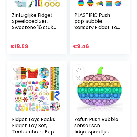
Zintuiglijke Fidget
PLASTIFIC Push
Speelgoed Set,
pop Bubble
Sweetone 16 stuks
Sensory Fidget Toy
Flower Fidget Toys
| Autisme speciale
Pack Goedkoop
behoeften Stress
met eenvoudige
Reliever| Angst
€
18.99
€
9.46
Dimple, Bubble…
Relief Toys |
Extrusie…
Fidget Toys Packs
Yefun Push Bubble
Fidget Toy Set,
sensorisch
Toetsenbord Pop
fidgetspeeltje,