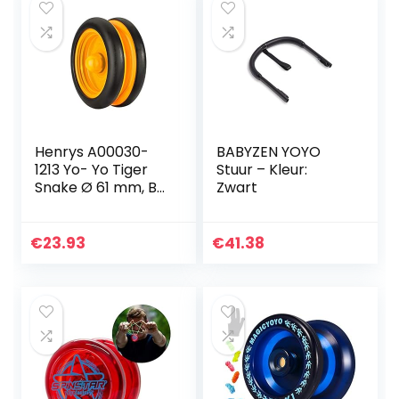
Henrys A00030-
BABYZEN YOYO
1213 Yo- Yo Tiger
Stuur – Kleur:
Snake Ø 61 mm, B
Zwart
27 mm, 50 g,
zw/oranje
(gesorteerde
€
23.93
€
41.38
kleuren)