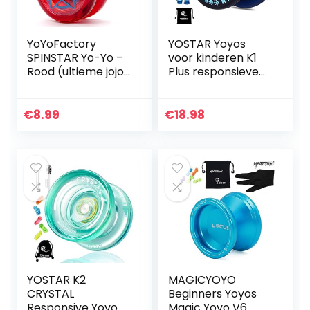
YoYoFactory
YOSTAR Yoyos
SPINSTAR Yo-Yo –
voor kinderen K1
Rood (ultieme jojo
Plus responsieve
voor beginners)
Yoyo Duurzame
Yoyo met 5
snaren,
€
8.99
€
18.98
handschoen, tas
(donkerblauw)
YOSTAR K2
MAGICYOYO
CRYSTAL
Beginners Yoyos
Responsive Yoyo
Magic Yoyo V6