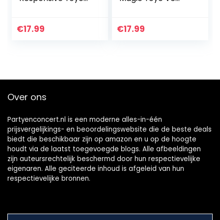
voor kinderen,
Locus
Professionele Yoyo
Professionele
voor beginners,
Responsive Yo-yos
€
17.99
€
17.99
Dual Purpose Yo-
voor kinderen tot
yo Vervanging
volwassenen Gift
niet…
w…
Over ons
Partyenconcert.nl is een moderne alles-in-één
prijsvergelijkings- en beoordelingswebsite die de beste deals
biedt die beschikbaar zijn op amazon en u op de hoogte
houdt via de laatst toegevoegde blogs. Alle afbeeldingen
zijn auteursrechtelijk beschermd door hun respectievelijke
eigenaren. Alle geciteerde inhoud is afgeleid van hun
respectievelijke bronnen.