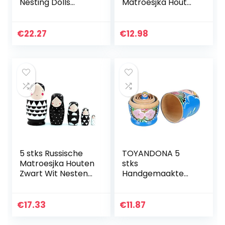
Nesting Dolls
Matroesjka Hout
Matroesjka
Stapelen Geneste
Russische Pop
Set
Handgemaakte
Handgemaakte
€
22.27
€
12.98
Geschilderde
Kerst Home Room
Kinderen
Decoratie
Geschenken
Halloween…
Speelgoed…
5 stks Russische
TOYANDONA 5
Matroesjka Houten
stks
Zwart Wit Nesten
Handgemaakte
Poppen Russische
Houten Russische
Pop Set voor Kids
Poppen
Speelgoed Gift
Matroesjka Nesten
€
17.33
€
11.87
Decor
Poppen
Matroesjka