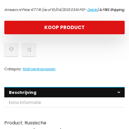
Amazon.nl Price:
€
77.16
(as of 10/04/2023 03:14 PST-
Details
)
&
FREE Shipping
.
KOOP PRODUCT
Category:
Matroesjkapoppen
Beschrijving
Extra informatie
Product: Russische