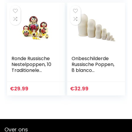
Stapelen
Speelgoed voor
Kids
Ronde Russische
Onbeschilderde
Nestelpoppen, 10
Russische Poppen,
Traditionele
8 blanco
Matroesjka
Matroesjka-
Klassieke
Poppen
Semjonov Rode
Handgemaakt in
€
29.99
€
32.99
Ronde Stijl |
Rusland | Schilder
Baboesjka Houten
Uw Eigen
Poppen…
Traditionele…
Over ons