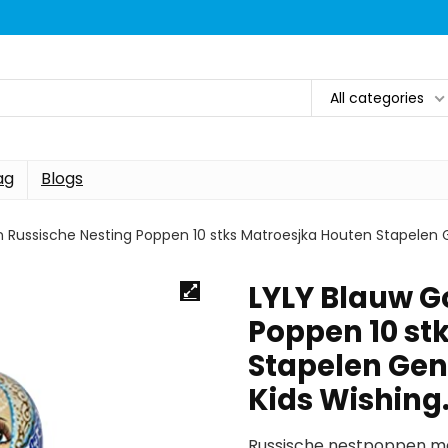
All categories
ag
Blogs
 Russische Nesting Poppen 10 stks Matroesjka Houten Stapelen 
LYLY Blauw G
Poppen 10 st
Stapelen Gen
Kids Wishing
Russische nestpoppen ma