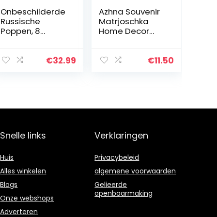
Onbeschilderde
Azhna Souvenir
Russische
Matrjoschka
Poppen, 8
Home Decor
blanco
Collection,
Matroesjka-
klassieke stijl,
Poppen
nesting pop,
€
32.99
€
11.50
Handgemaakt
handbeschilder
in Rusland |
d, Russische
Schilder Uw
pop, hout…
Eigen
Traditionele…
Snelle links
Verklaringen
Huis
Privacybeleid
Alles winkelen
algemene voorwaarden
Blogs
Gelieerde
openbaarmaking
Onze webshops
Adverteren