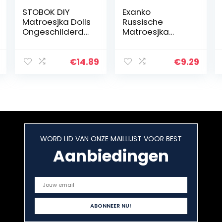
STOBOK DIY
Exanko
Matroesjka Dolls
Russische
Ongeschilderde
Matroesjka
Houten
Blank Nesting
Russische
poppen verf je
Nesting Poppen
eigen set van 5
€
14.89
€
9.29
voor Crafting 5
stks
WORD LID VAN ONZE MAILLIJST VOOR BEST
Aanbiedingen