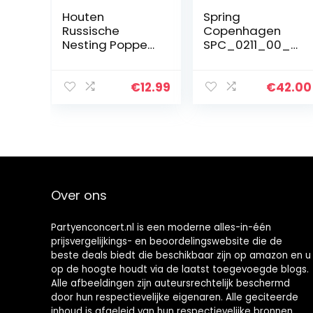
Houten
Spring
Russische
Copenhagen
Nesting Poppen
SPC_0211_00_0
Nesting Poppen
0
Russische
Handgemaakte
€
12.99
€
42.00
Cartoon Pop
Matroesjka Pop
Gift Cartoon
Houten…
Over ons
Partyenconcert.nl is een moderne alles-in-één
prijsvergelijkings- en beoordelingswebsite die de
beste deals biedt die beschikbaar zijn op amazon en u
op de hoogte houdt via de laatst toegevoegde blogs.
Alle afbeeldingen zijn auteursrechtelijk beschermd
door hun respectievelijke eigenaren. Alle geciteerde
inhoud is afgeleid van hun respectievelijke bronnen.