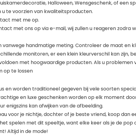
Huiskamerdecoratie, Halloween, Wensgeschenk, of een sp
om u te voorzien van kwaliteitsproducten.
ontact met me op.
act met ons op via e-mail, wij zullen u reageren zodra 
 vanwege handmatige meting. Controleer de maat en kl
llende monitoren, er een klein kleurverschil kan zijn, beg
 voldoen met hoogwaardige producten. Als u problemen 
 op te lossen
 en worden traditioneel gegeven bij vele soorten speci
 Prachtige en luxe geschenken worden op elk moment door
r enigszins kan afwijken van de afbeelding.
eau voor je nichtje, dochter of je beste vriend, koop da
 het spelen met dit speeltje, want elke keer als je de pop 
t! Altijd in de mode!