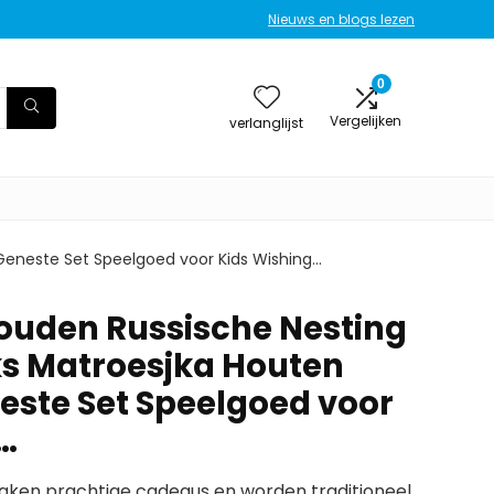
Nieuws en blogs lezen
0
Vergelijken
verlanglijst
Geneste Set Speelgoed voor Kids Wishing…
ouden Russische Nesting
ks Matroesjka Houten
este Set Speelgoed voor
…
ken prachtige cadeaus en worden traditioneel