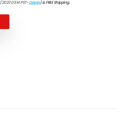
4/2023 03:14 PST-
Details
)
&
FREE Shipping
.