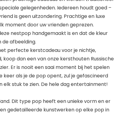
 speciale gelegenheden. Iedereen houdt goed –
iend is geen uitzondering. Prachtige en luxe
lk moment door uw vrienden geprezen.
 deze nestpop handgemaakt is en dat de kleur
n de afbeelding.
het perfecte kerstcadeau voor je nichtje,
nd, koop dan een van onze kersthouten Russische
er. Er is nooit een saai moment bij het spelen
e keer als je de pop opent, zul je gefascineerd
in elk stuk te zien. De hele dag entertainment!
land. Dit type pop heeft een unieke vorm en er
 en gedetailleerde kunstwerken op elke pop in