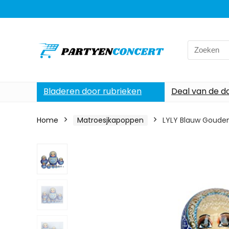
Search
for:
Bladeren door rubrieken
Deal van de d
Home
Matroesjkapoppen
LYLY Blauw Gouden