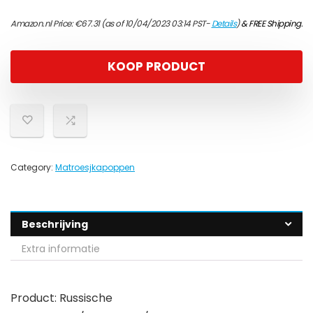
Amazon.nl Price:
€
67.31
(as of 10/04/2023 03:14 PST-
Details
)
&
FREE Shipping
.
KOOP PRODUCT
Category:
Matroesjkapoppen
Beschrijving
Extra informatie
Product: Russische