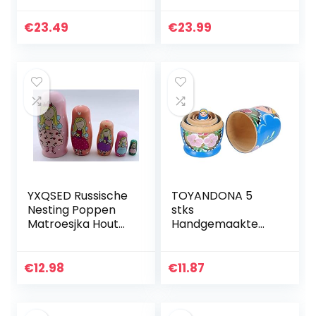
Matroesjka
Classic Style
Cartoon Dier
Nesting pop met
€
23.49
€
23.99
Russische Etnische
de hand
Kunst Hout
geschilderde…
Poppen
YXQSED Russische
TOYANDONA 5
Nesting Poppen
stks
Matroesjka Hout
Handgemaakte
Stapelen Geneste
Houten Russische
Set
Poppen
Handgemaakte
Matroesjka Nesten
€
12.98
€
11.87
Kerst Home Room
Poppen
Decoratie
Matroesjka
Halloween…
Stapelen