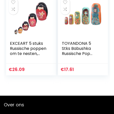
Speelgoed voor
Kids
EXCEART 5 stuks
TOYANDONA 5
Russische poppen
Stks Babushka
om te nesten,
Russische Pop
kleurrijke
Matroesjka Pop
Matrjoschka-pop,
Speelgoed
houten pop,
Creatieve Nesting
€
26.09
€
17.61
speelgoed,
Doll Russische Pop
cadeau, pop om
Speelgoed
te…
Nesting…
Over ons