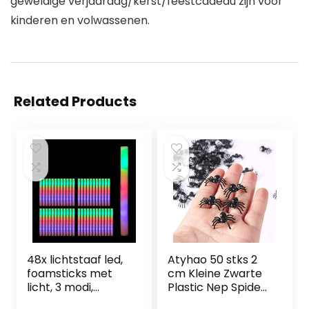
geweldige verjaardag/kerst/feestcadeau zijn voor
kinderen en volwassenen.
Related Products
48x lichtstaaf led,
Atyhao 50 stks 2
foamsticks met
cm Kleine Zwarte
licht, 3 modi,
Plastic Nep Spider
batterijen,
Speelgoed