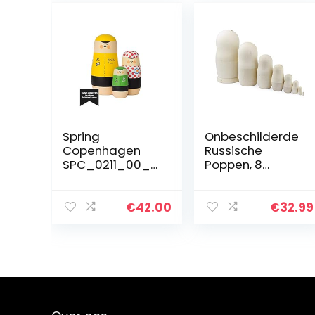
Spring
Onbeschilderde
Copenhagen
Russische
SPC_0211_00_0
Poppen, 8
0
blanco
Matroesjka-
Poppen
€
42.00
€
32.99
Handgemaakt
in Rusland |
Schilder Uw
Eigen
Traditionele…