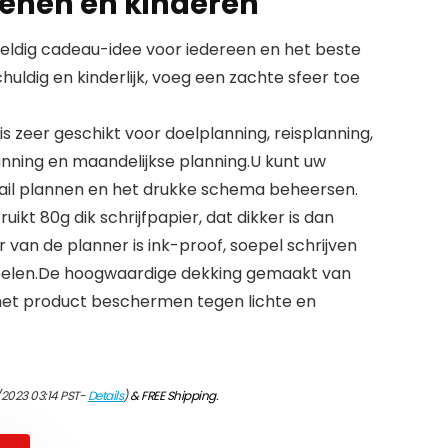
enen en kinderen
eweldig cadeau-idee voor iedereen en het beste
huldig en kinderlijk, voeg een zachte sfeer toe
 is zeer geschikt voor doelplanning, reisplanning,
lanning en maandelijkse planning.U kunt uw
tail plannen en het drukke schema beheersen.
ikt 80g dik schrijfpapier, dat dikker is dan
van de planner is ink-proof, soepel schrijven
ijpelen.De hoogwaardige dekking gemaakt van
het product beschermen tegen lichte en
/2023 03:14 PST-
Details
)
&
FREE Shipping
.