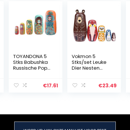
TOYANDONA 5
Vokmon 5
Stks Babushka
Stks/set Leuke
Russische Pop
Dier Nesten
Matroesjka Pop
Stapelen Houten
Speelgoed
Poppen
Creatieve
Matroesjka
€
17.61
€
23.49
Nesting Doll
Cartoon Dier
Russische Pop
Russische
Speelgoed
Etnische Kunst
Nesting…
Hout Poppen