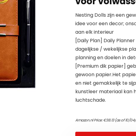
voor volwass
Nesting Dolls zijn een g
idee voor een decor; onsc
aan elk interieur
[Daily Plan] Daily Planner
dagelijkse / wekelijkse p
planning en doelen in de
[Premium dik papier] gebru
gewoon papier.Het papier 
en niet gemakkelijk te s
kunstleer materiaal kan 
luchtschade.
Amazon.nl Price:
€
38.13
(as of 10/04