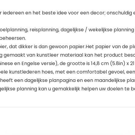
r iedereen en het beste idee voor een decor; onschuldig e
 doelplanning, reisplanning, dagelijkse / wekelijkse planni
 beheersen.
ier, dat dikker is dan gewoon papier.Het papier van de pla
ng gemaakt van kunstleer materiaal kan het product bes
nese en Engelse versie), de grootte is 14,8 cm (5.8in) x 2
le kunstlederen hoes, met een comfortabel gevoel, een
heeft een dagelijkse planpagina en een maandelijkse plan
elijkse planning kan u gemakkelijk helpen uw doelen te b