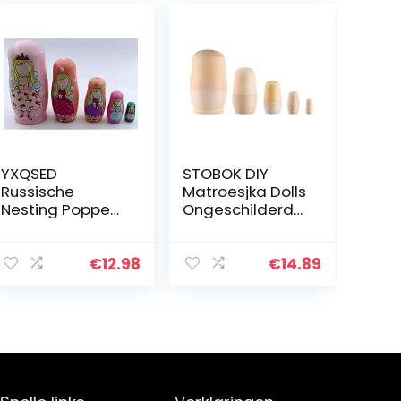
YXQSED
STOBOK DIY
Russische
Matroesjka Dolls
Nesting Poppen
Ongeschilderde
Matroesjka Hout
Houten
Stapelen
Russische
Geneste Set
Nesting Poppen
€
12.98
€
14.89
Handgemaakte
voor Crafting 5
Kerst Home
stks
Room Decoratie
Halloween…